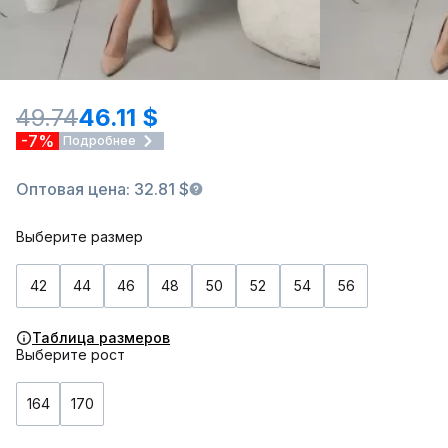
49.74
46.11 $
-7%
Подробнее
Оптовая цена: 32.81 $
Выберите размер
42
44
46
48
50
52
54
56
Таблица размеров
Выберите рост
164
170