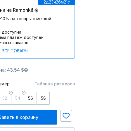
2д
23ч
26м
21c
и на Ramonki! ☀️
-10% на товары с меткой
О
а доступна
ный платёж доступен
ичных заказов
 ВСЕ ТОВАРЫ
а: 43.54 $
змер
Таблица размеров
52
54
56
58
авить в корзину