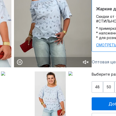
Жаркие дн
Скидки от 
#СТИЛЬН
* примерк
* наложен
* для розн
СМОТРЕТЬ
Оптовая цен
Выберите ра
48
50
Доб