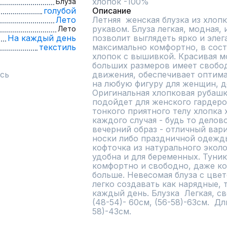
хлопок -100%
Блуза
голубой
Описание
Лето
Летняя  женская блузка из хлопк
рукавом. Блуза легкая, модная, 
Лето
На каждый день
позволит выглядеть ярко и элега
текстиль
максимально комфортно, в сост
хлопок с вышивкой. Красивая мо
больших размеров имеет свобод
сь
движения, обеспечивает оптима
на любую фигуру для женщин, д
Оригинальная хлопковая рубашк
подойдет для женского гардероб
тонкого приятного телу хлопка 
каждого случая - будь то делово
вечерний образ - отличный вар
носки либо праздничной одежды.
кофточка из натурального эколо
удобна и для беременных. Туник
комфортно и свободно, даже ко
больше. Невесомая блуза с цве
легко создавать как нарядные, т
каждый день. Блузка  Легкая, св
(48-54)- 60см, (56-58)-63см.  Дл
58)-43см.