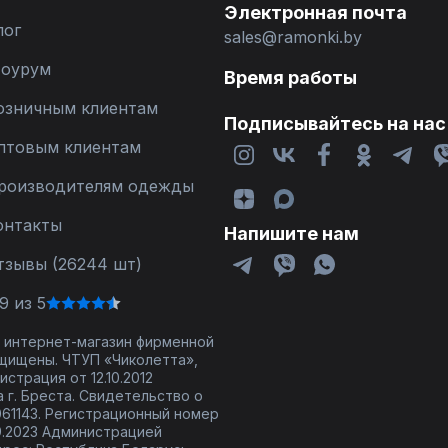
Электронная почта
лог
sales@ramonki.by
оурум
Время работы
озничным клиентам
Подписывайтесь на нас
птовым клиентам
роизводителям одежды
онтакты
Напишите нам
тзывы (26244 шт)
9 из 5
 - интернет-магазин фирменной
щищены. ЧТУП «Чиколетта»,
страция от 12.10.2012
 г. Бреста. Свидетельство о
61143. Регистрационный номер
9.2023 Администрацией