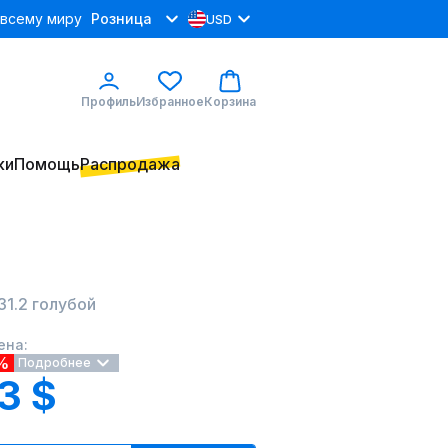
 всему миру
Розница
USD
Профиль
Избранное
Корзина
ки
Помощь
Распродажа
131.2 голубой
ена:
%
Подробнее
3 $