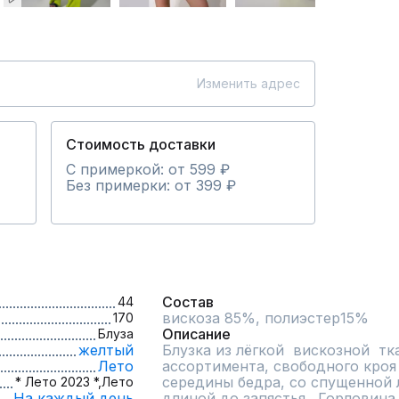
Изменить адрес
Стоимость доставки
С примеркой: от 599 ₽
Без примерки: от 399 ₽
Состав
44
вискоза 85%, полиэстер15%
170
Описание
Блуза
желтый
Блузка из лёгкой  вискозной  тк
Лето
ассортимента, свободного кроя 
середины бедра, со спущенной л
* Лето 2023 *,
Лето
На каждый день
длиной до запястья.  Горловина 