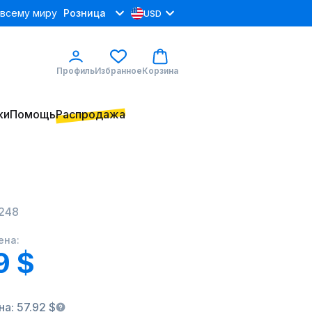
 всему миру
Розница
USD
Профиль
Избранное
Корзина
ки
Помощь
Распродажа
248
ена:
9 $
а: 57.92 $