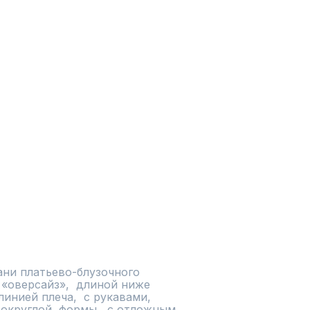
ани платьево-блузочного 
«оверсайз»,  длиной ниже 
инией плеча,  с рукавами, 
округлой  формы,  с отложным  