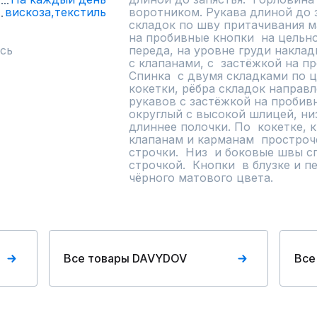
вискоза,
текстиль
воротником. Рукава длиной до з
складок по шву притачивания ма
на пробивные кнопки  на цельно
сь
переда, на уровне груди наклад
с клапанами, с  застёжкой на пр
Спинка  с двумя складками по 
кокетки, рёбра складок направ
рукавов с застёжкой на пробивну
округлый с высокой шлицей, низ
длиннее полочки. По  кокетке, 
клапанам и карманам  простроч
строчки.  Низ  и боковые швы с
строчкой.  Кнопки  в блузке и пе
чёрного матового цвета.
Все товары DAVYDOV
Все