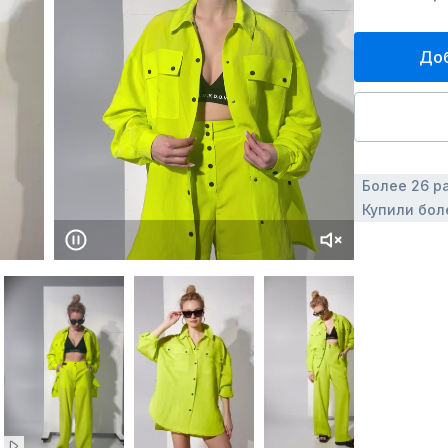
Доб
Более 26 р
Купили бол