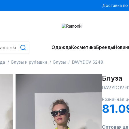
Доставка по
Одежда
Косметика
Бренды
Новин
да
Блузы и рубашки
Блузы
DAVYDOV 6248
Блуза
DAVYDOV 6
Розничная ц
81.0
Оптовая цен