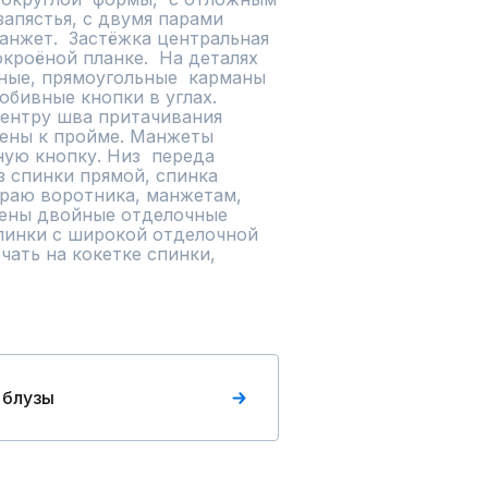
апястья, с двумя парами 
нжет.  Застёжка центральная 
кроёной планке.  На деталях 
ные, прямоугольные  карманы 
обивные кнопки в углах. 
центру шва притачивания 
лены к пройме. Манжеты 
ю кнопку. Низ  переда  
 спинки прямой, спинка 
краю воротника, манжетам, 
ены двойные отделочные 
пинки с широкой отделочной 
чать на кокетке спинки, 
 блузы