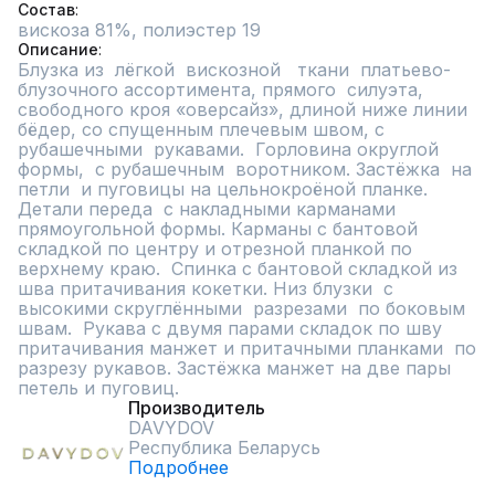
Состав
вискоза 81%, полиэстер 19
Описание
Блузка из  лёгкой  вискозной   ткани  платьево-
блузочного ассортимента, прямого  силуэта, 
свободного кроя «оверсайз», длиной ниже линии 
бёдер, со спущенным плечевым швом, с 
рубашечными  рукавами.  Горловина округлой  
формы,  с рубашечным  воротником. Застёжка  на 
петли  и пуговицы на цельнокроёной планке.  
Детали переда  с накладными карманами 
прямоугольной формы. Карманы с бантовой 
складкой по центру и отрезной планкой по 
верхнему краю.  Спинка с бантовой складкой из 
шва притачивания кокетки. Низ блузки  с 
высокими скруглёнными  разрезами  по боковым 
швам.  Рукава с двумя парами складок по шву  
притачивания манжет и притачными планками  по  
разрезу рукавов. Застёжка манжет на две пары 
петель и пуговиц.
Производитель
DAVYDOV
Республика Беларусь
Подробнее