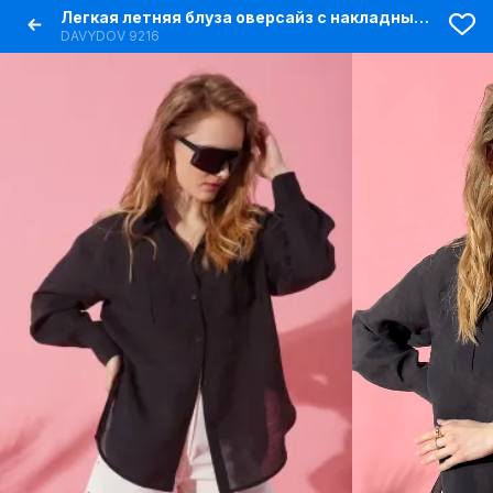
Легкая летняя блуза оверсайз с накладными карманами
DAVYDOV 9216