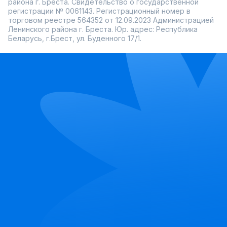
района г. Бреста. Свидетельство о государственной
регистрации № 0061143. Регистрационный номер в
торговом реестре 564352 от 12.09.2023 Администрацией
Ленинского района г. Бреста. Юр. адрес: Республика
Беларусь, г.Брест, ул. Буденного 17/1.