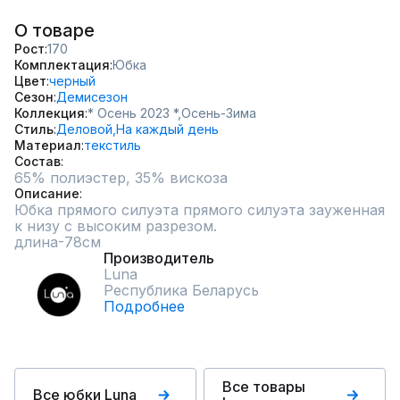
О товаре
Рост
170
Комплектация
Юбка
Цвет
черный
Сезон
Демисезон
Коллекция
* Осень 2023 *,
Осень-Зима
Стиль
Деловой,
На каждый день
Материал
текстиль
Состав
65% полиэстер, 35% вискоза
Описание
Юбка прямого силуэта прямого силуэта зауженная 
к низу с высоким разрезом.

длина-78см
Производитель
Luna
Республика Беларусь
Подробнее
Все товары
Все юбки Luna