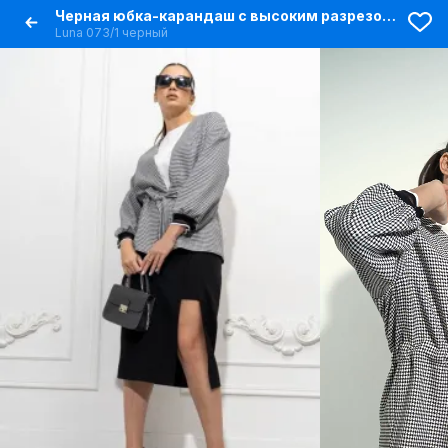
Черная юбка-карандаш с высоким разрезом длиной 78 см
Luna 073/1 черный