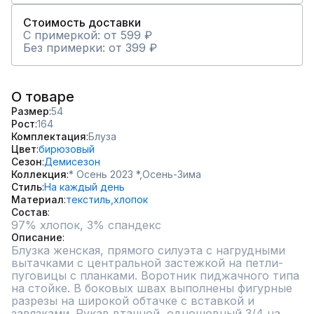
Стоимость доставки
С примеркой: от 599 ₽
Без примерки: от 399 ₽
О товаре
Размер
54
Рост
164
Комплектация
Блуза
Цвет
бирюзовый
Сезон
Демисезон
Коллекция
* Осень 2023 *,
Осень-Зима
Стиль
На каждый день
Материал
текстиль,
хлопок
Состав
97% хлопок, 3% спандекс
Описание
Блузка женская, прямого силуэта с нагрудными 
вытачками с центральной застежкой на петли-
пуговицы с планками. Воротник пиджачного типа 
на стойке. В боковых швах выполнены фигурные 
разрезы на широкой обтачке с вставкой и 
завязками. Рукав втачной, одношовный 3/4 на 