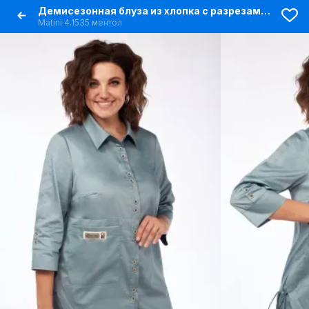
Демисезонная блуза из хлопка с разрезами и пуговицами
Matini 4.1535 ментол