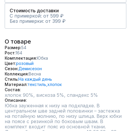
Стоимость доставки
С примеркой: от 599 ₽
Без примерки: от 399 ₽
О товаре
Размер
54
Рост
164
Комплектация
Юбка
Цвет
розовый
Сезон
Демисезон
Коллекция
Весна
Стиль
На каждый день
Материал
текстиль,
хлопок
Состав
хлопок 90%, вискоза 5%, спандекс 5%
Описание
Юбка зауженная к низу на подкладке. В 
центральном шве задней половинки – застежка 
на потайную молнию, по низу шлица. Верх юбки 
на поясе с резинкой по боковым швам. В 
комплект входит пояс из основной ткани. 
