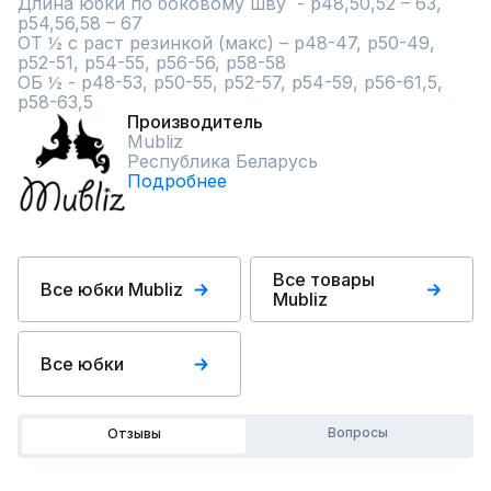
Длина юбки по боковому шву  - р48,50,52 – 63, 
р54,56,58 – 67

ОТ ½ с раст резинкой (макс) – р48-47, р50-49, 
р52-51, р54-55, р56-56, р58-58

ОБ ½ - р48-53, р50-55, р52-57, р54-59, р56-61,5, 
р58-63,5
Производитель
Mubliz
Республика Беларусь
Подробнее
Все товары
Все юбки Mubliz
Mubliz
Все юбки
Вопросы
Отзывы