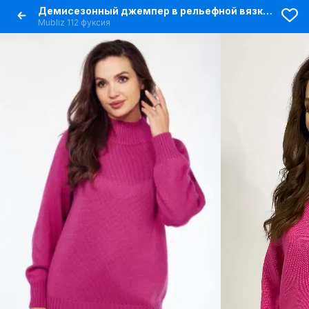
Демисезонный джемпер в рельефной вязке с длинными рукавами
Mubliz 112 фуксия