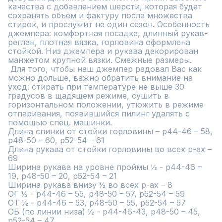
качества с добавлением шерсти, которая будет 
сохранять объем и фактуру после множества 
стирок, и прослужит не один сезон. Особенность 
джемпера: комфортная посадка, длинный рукав-
реглан, плотная вязка, горловина оформлена 
стойкой. Низ джемпера и рукава декорирован 
манжетом крупной вязки. Смежные размеры. 

 Для того, чтобы наш джемпер радовал Вас как 
можно дольше, важно обратить внимание на 
уход: стирать при температуре не выше 30 
градусов в щадящем режиме, сушить в 
горизонтальном положении, утюжить в режиме 
отпаривания, появившийся пилинг удалять с 
помощью спец. машинки. 

Длина спинки от стойки горловины – р44-46 – 58, 
р48-50 – 60, р52-54 – 61

Длина рукава от стойки горловины во всех р-ах – 
69

Ширина рукава на уровне проймы ½ - р44-46 – 
19, р48-50 – 20, р52-54 – 21

Ширина рукава внизу ½ во всех р-ах – 8

ОГ ½ - р44-46 – 55, р48-50 – 57, р52-54 – 59

ОТ ½ - р44-46 – 53, р48-50 – 55, р52-54 – 57

ОБ (по линии низа) ½ - р44-46-43, р48-50 – 45, 
р52-54 – 47