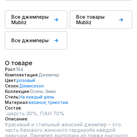
Все джемперы
Все товары
Mubliz
Mubliz
Все джемперы
О товаре
Рост
164
Комплектация
Джемпер
Цвет
розовый
Сезон
Демисезон
Коллекция
Осень-Зима
Стиль
На каждый день
Материал
вязаное,
трикотаж
Состав
 шерсть 30%, ПАН 70%
Описание
Красивый и стильный женский джемпер – это 
часть базового женского гардероба каждой 
девушки. Джемпер выполнен из пряжи высокого 