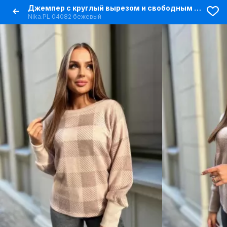
Джемпер с круглый вырезом и свободным кройом
Nika.PL 04082 бежевый