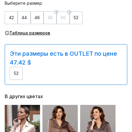
Выберите размер
42
44
46
48
50
52
Таблица размеров
Эти размеры есть в OUTLET по цене
47.42 $
52
В других цветах