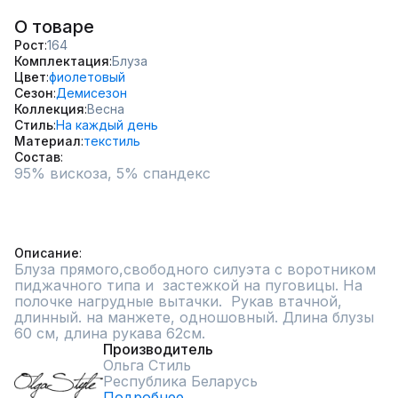
О товаре
Рост
164
Комплектация
Блуза
Цвет
фиолетовый
Сезон
Демисезон
Коллекция
Весна
Стиль
На каждый день
Материал
текстиль
Состав
95% вискоза, 5% спандекс

Описание
Блуза прямого,свободного силуэта с воротником 
пиджачного типа и  застежкой на пуговицы. На 
полочке нагрудные вытачки.  Рукав втачной, 
длинный. на манжете, одношовный. Длина блузы 
60 см, длина рукава 62см.
Производитель
Ольга Стиль
Республика Беларусь
Подробнее