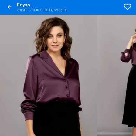
Блуза
Ольга Стиль С-911 марсала