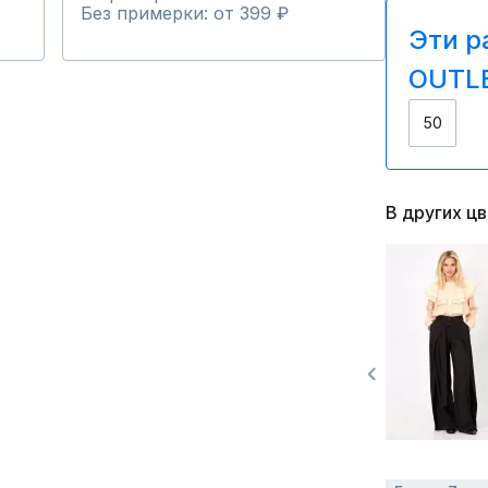
Без примерки: от 399 ₽
Эти р
OUTLE
50
В других ц