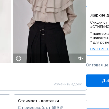
Жаркие дн
Скидки от 
#СТИЛЬН
* примерк
* наложен
* для розн
СМОТРЕТЬ
Оптовая цен
Доб
Изменить адрес
Стоимость доставки
С примеркой: от 599 ₽