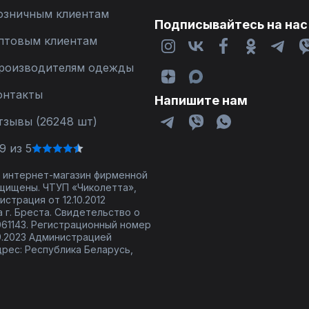
озничным клиентам
Подписывайтесь на нас
птовым клиентам
роизводителям одежды
онтакты
Напишите нам
тзывы (26248 шт)
9 из 5
 - интернет-магазин фирменной
щищены. ЧТУП «Чиколетта»,
страция от 12.10.2012
 г. Бреста. Свидетельство о
61143. Регистрационный номер
9.2023 Администрацией
дрес: Республика Беларусь,