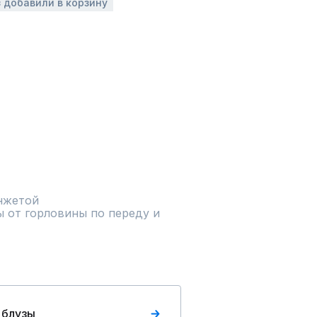
з добавили в корзину
нжетой

 от горловины по переду и 
 блузы