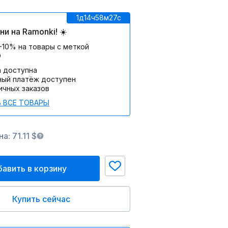
1д
14ч
58м
27c
и на Ramonki! ☀️
-10% на товары с меткой
О
а доступна
ный платёж доступен
ичных заказов
 ВСЕ ТОВАРЫ
а: 71.11 $
авить в корзину
Купить сейчас