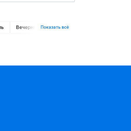
ль
Вечерние
Классические
Спортивные
Показать всё