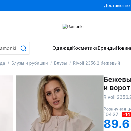
Доставка по
Одежда
Косметика
Бренды
Новин
да
Блузы и рубашки
Блузы
Rivoli 2356.2 бежевый
Бежевы
и воро
Rivoli 2356
Розничная ц
104.27
-1
89.6