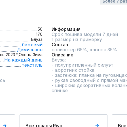
Более 7 ра
Информация
50
Срок пошива модели 7 дней
170
1 размер на примерку
Блуза
бежевый
Состав
Демисезон
полиэстер 65%, хлопок 35%
Описание
нь 2023 *,
Осень-Зима
На каждый день
Блуза:

текстиль
- полуприталенный силуэт

- воротник стойка

- застежка: планка на пуговицах

сь
- рукав свободный с прямой ма
- широкие декоративные воланы
спинке
Все товары Rivoli
Все