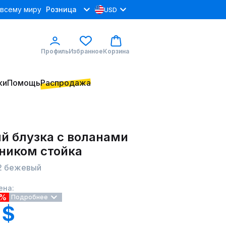
 всему миру
Розница
USD
Профиль
Избранное
Корзина
ки
Помощь
Распродажа
й блузка с воланами
тником стойка
.2 бежевый
ена:
4%
Подробнее
 $