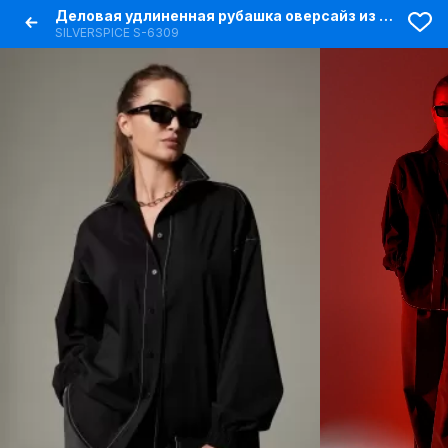
Деловая удлиненная рубашка оверсайз из хлопка с контрастной строчкой
SILVERSPICE S-6309