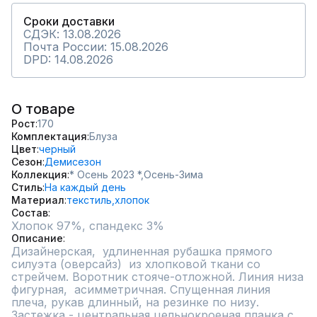
Сроки доставки
СДЭК: 13.08.2026
Почта России: 15.08.2026
DPD: 14.08.2026
О товаре
Рост
170
Комплектация
Блуза
Цвет
черный
Сезон
Демисезон
Коллекция
* Осень 2023 *,
Осень-Зима
Стиль
На каждый день
Материал
текстиль,
хлопок
Состав
Хлопок 97%, спандекс 3%
Описание
Дизайнерская,  удлиненная рубашка прямого 
силуэта (оверсайз)  из хлопковой ткани со 
стрейчем. Воротник стояче-отложной. Линия низа 
фигурная,  асимметричная. Спущенная линия 
плеча, рукав длинный, на резинке по низу. 
Застежка - центральная цельнокроеная планка с 