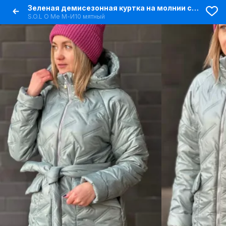
Зеленая демисезонная куртка на молнии со съемным капюшоном
S.O.L O Me М-И10 мятный