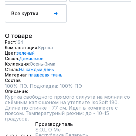
Все куртки
О товаре
Рост
164
Комплектация
Куртка
Цвет
зеленый
Сезон
Демисезон
Коллекция
Осень-Зима
Стиль
На каждый день
Материал
плащёвая ткань
Состав
100% ПЭ. Подкладка: 100% ПЭ
Описание
Куртка свободного прямого силуэта на молнии со 
съёмным капюшоном на утеплите IsoSoft 180. 
Длина по спинке - 77 см. Идёт в комплекте с 
поясом. Температурный режим: до - 10-15 
градусов.
Производитель
S.O.L O Me
Республика Беларусь