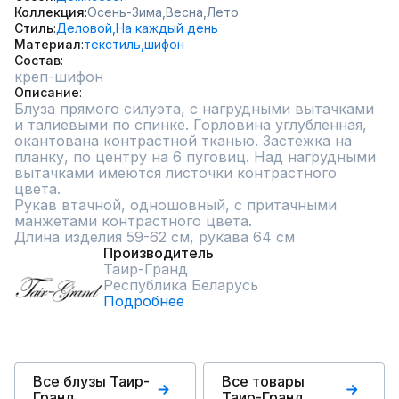
Коллекция
Осень-Зима,
Весна,
Лето
Стиль
Деловой,
На каждый день
Материал
текстиль,
шифон
Состав
креп-шифон
Описание
Блуза прямого силуэта, с нагрудными вытачками 
и талиевыми по спинке. Горловина углубленная, 
окантована контрастной тканью. Застежка на 
планку, по центру на 6 пуговиц. Над нагрудными 
вытачками имеются листочки контрастного 
цвета.  

Рукав втачной, одношовный, с притачными 
манжетами контрастного цвета. 

Длина изделия 59-62 см, рукава 64 см
Производитель
Таир-Гранд
Республика Беларусь
Подробнее
Все блузы Таир-
Все товары
Гранд
Таир-Гранд