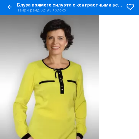
Блуза прямого силуэта с контрастными вставками и пуговицами
Таир-Гранд 62193 яблоко