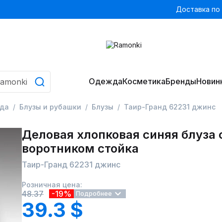
Доставка по
Одежда
Косметика
Бренды
Новин
да
Блузы и рубашки
Блузы
Таир-Гранд 62231 джинс
Деловая хлопковая синяя блуза 
воротником стойка
Таир-Гранд 62231 джинс
Розничная цена:
48.37
-19%
Подробнее
39.3 $