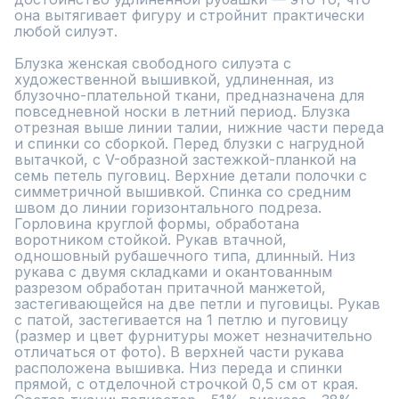
она вытягивает фигуру и стройнит практически 
любой силуэт. 

Блузка женская свободного силуэта с 
художественной вышивкой, удлиненная, из 
блузочно-плательной ткани, предназначена для 
повседневной носки в летний период. Блузка 
отрезная выше линии талии, нижние части переда 
и спинки со сборкой. Перед блузки с нагрудной 
вытачкой, с V-образной застежкой-планкой на 
семь петель пуговиц. Верхние детали полочки с 
симметричной вышивкой. Спинка со средним 
швом до линии горизонтального подреза. 
Горловина круглой формы, обработана 
воротником стойкой. Рукав втачной, 
одношовный рубашечного типа, длинный. Низ 
рукава с двумя складками и окантованным 
разрезом обработан притачной манжетой, 
застегивающейся на две петли и пуговицы. Рукав 
с патой, застегивается на 1 петлю и пуговицу 
(размер и цвет фурнитуры может незначительно 
отличаться от фото). В верхней части рукава 
расположена вышивка. Низ переда и спинки 
прямой, с отделочной строчкой 0,5 см от края. 