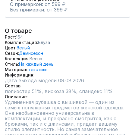
С примеркой: от 599 ₽
Без примерки: от 399 ₽
О товаре
Рост
164
Комплектация
Блуза
Цвет
белый
Сезон
Демисезон
Коллекция
Весна
Стиль
На каждый день
Материал
текстиль
Информация
Дата выхода модели 09.08.2026
Состав
полиэстер 51%, вискоза 38%, спандекс 11%
Описание
Удлиненная рубашка с вышивкой — один из 
самых популярных предметов женской одежды. 
Она необыкновенно универсальна в 
комплектации, и прекрасно смотрится, как с 
брюками, так и с джинсами, придает вашему 
стилю элегантность. Но самая замечательное 
достоинство удлиненной рубашки — это то, что 