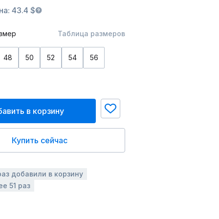
а: 43.4 $
змер
Таблица размеров
48
50
52
54
56
авить в корзину
Купить сейчас
раз добавили в корзину
е 51 раз