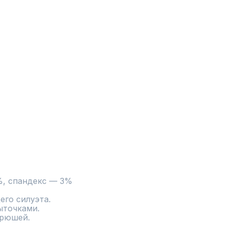
%, спандекс — 3%
го силуэта.

точками.

рюшей.
