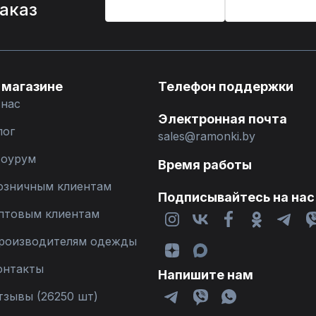
заказ
 магазине
Телефон поддержки
 нас
Электронная почта
лог
sales@ramonki.by
оурум
Время работы
озничным клиентам
Подписывайтесь на нас
птовым клиентам
роизводителям одежды
онтакты
Напишите нам
тзывы (26250 шт)