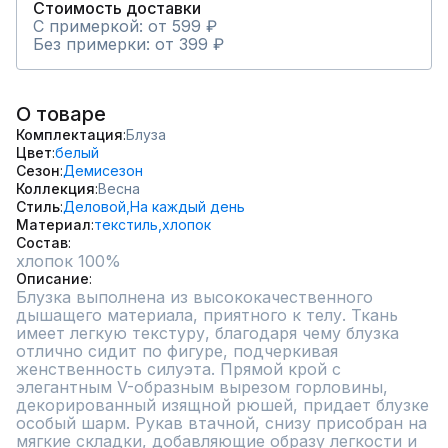
Стоимость доставки
С примеркой: от 599 ₽
Без примерки: от 399 ₽
О товаре
Комплектация
Блуза
Цвет
белый
Сезон
Демисезон
Коллекция
Весна
Стиль
Деловой,
На каждый день
Материал
текстиль,
хлопок
Состав
хлопок 100%
Описание
Блузка выполнена из высококачественного 
дышащего материала, приятного к телу. Ткань 
имеет легкую текстуру, благодаря чему блузка 
отлично сидит по фигуре, подчеркивая 
женственность силуэта. Прямой крой с 
элегантным V-образным вырезом горловины, 
декорированный изящной рюшей, придает блузке 
особый шарм. Рукав втачной, снизу присобран на 
мягкие складки, добавляющие образу легкости и 