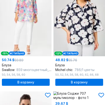
-15%
#СТИЛЬНО
-12%
#СТИЛЬНО
50.74 $
48.82 $
59.89
55.76
Блуза
Блуза
Swallow
859 многоцветный_цветочный_принт
Michel chic
786/1 цветы
50
,
54
,
56
,
58
,
60
50
,
52
,
54
,
56
,
58
,
60
,
62
,
66
,
68
В корзину
В корзину
39.67 $