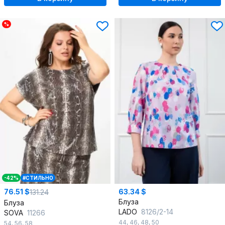
%
-42%
#СТИЛЬНО
76.51 $
63.34 $
131.24
Блуза
Блуза
LADO
8126/2-14
SOVA
11266
44
,
46
,
48
,
50
54
,
56
,
58