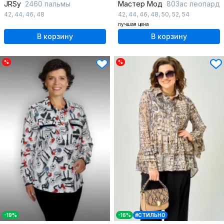
JRSy
2460 пальмы
Мастер Мод
803ас леопард
42
,
44
,
46
,
48
42
,
44
,
46
,
48
,
50
,
52
,
54
лучшая цена
В корзину
В корзину
%
%
-19%
-16%
#СТИЛЬНО