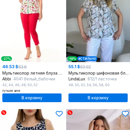
-27%
-14%
#СТИЛЬНО
46.53 $
55.1 $
63.6
63.92
Мультиколор летняя блуза с асимметричным низом
Мультиколор шифоновая блузка с коротким рукавом
Abbi
4041 белый_бабочки
LindaLux
812/1 ласточка
42
,
44
,
46
,
48
,
50
,
52
48
,
50
,
52
,
54
,
56
,
58
,
60
лучшая цена
В корзину
В корзину
%
%