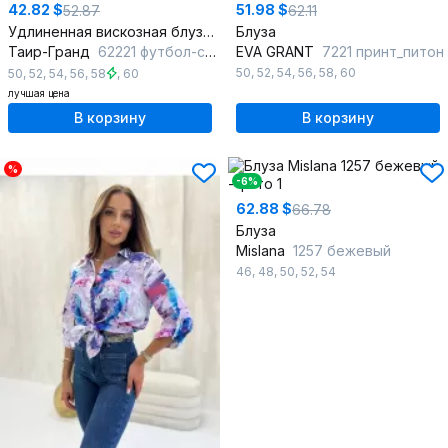
42.82 $
51.98 $
52.87
62.11
Удлиненная вискозная блуза с воротником стойка и декоративным шнуром
Блуза
Таир-Гранд
62221 футбол-син.отд.
EVA GRANT
7221 принт_питон
50
,
52
,
54
,
56
,
58
,
60
50
,
52
,
54
,
56
,
58
,
60
лучшая цена
В корзину
В корзину
%
-6%
62.88 $
66.78
Блуза
Mislana
1257 бежевый
46
,
48
,
50
,
52
,
54