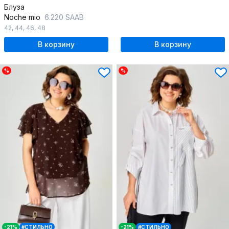
Блуза
Noche mio
6.220 SAAB
42
,
44
,
46
,
48
В корзину
В корзину
%
%
-21%
#СТИЛЬНО
-21%
#СТИЛЬНО