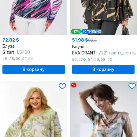
-17%
#СТИЛЬНО
72.82 $
51.98 $
62.3
Блуза
Блуза
Gizart
1/5450
EVA GRANT
7221 принт_ленты
46
,
48
,
50
,
52
,
54
50
,
52
,
54
,
56
,
58
,
60
В корзину
В корзину
%