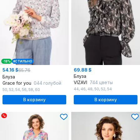
-18%
#СТИЛЬНО
54.16 $
69.88 $
65.76
Блуза
Блуза
VIZAVI
744 цветы
Grace for you
044 голубой
44
,
46
,
48
,
50
,
52
,
54
50
,
52
,
54
,
56
,
58
,
60
В корзину
В корзину
%