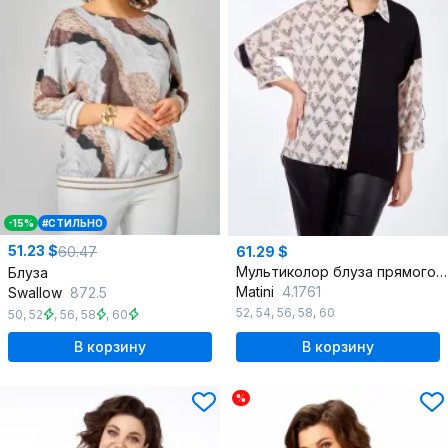
-15%
#СТИЛЬНО
51.23 $
60.47
61.29 $
Мультиколор блуза прямого силуэта с рукавом 3/4 и воротником
Блуза
Matini
4.1761
Swallow
872.5
52
,
54
,
56
,
58
,
60
50
,
52
,
56
,
58
,
60
В корзину
В корзину
%