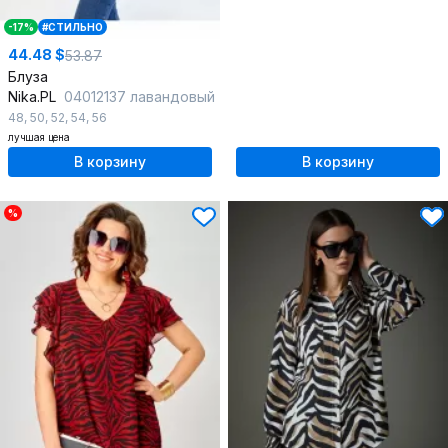
-17%
#СТИЛЬНО
44.48 $
53.87
Блуза
Nika.PL
04012137 лавандовый
48
,
50
,
52
,
54
,
56
лучшая цена
В корзину
В корзину
%