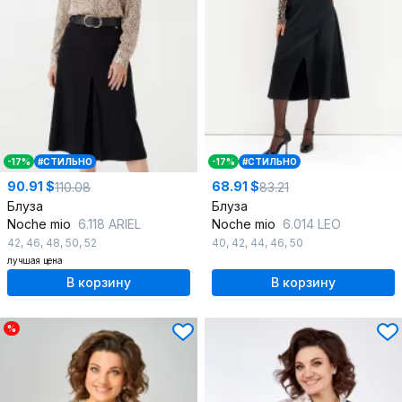
-17%
#СТИЛЬНО
-17%
#СТИЛЬНО
90.91 $
68.91 $
110.08
83.21
Блуза
Блуза
Noche mio
6.118 ARIEL
Noche mio
6.014 LEO
42
,
46
,
48
,
50
,
52
40
,
42
,
44
,
46
,
50
лучшая цена
В корзину
В корзину
%