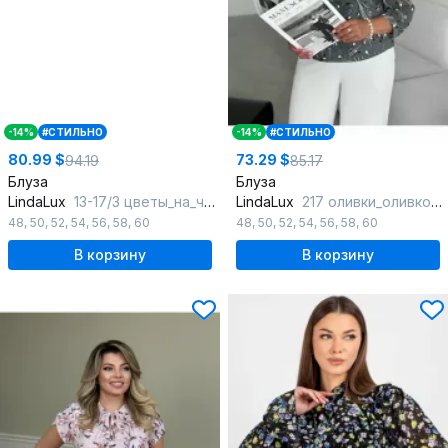
-14%
#СТИЛЬНО
-14%
#СТИЛЬНО
80.99 $
73.29 $
94.19
85.17
Блуза
Блуза
LindaLux
13-17/3 цветы_на_черном_черный
LindaLux
217 оливки_оливковый
48
,
50
,
52
,
54
,
56
,
58
,
60
48
,
50
,
52
,
54
,
56
,
58
,
60
В корзину
В корзину