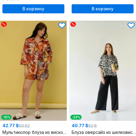
В корзину
В корзину
%
%
-15%
-23%
42.77 $
40.77 $
50.52
52.8
Мультиколор блуза из вискозы с накладными карманами
Блуза оверсайз из шелковистой ткани с разрезами и молнией