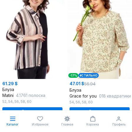
-17%
#СТИЛЬНО
61.29 $
47.01 $
56.94
Блуза
Блуза
Matini
4.1761 полоска
Grace for you
018 квадратики
52
,
54
,
56
,
58
,
60
54
,
56
,
58
,
60
В корзину
В корзину
Каталог
Избранное
Главная
Корзина
Профиль