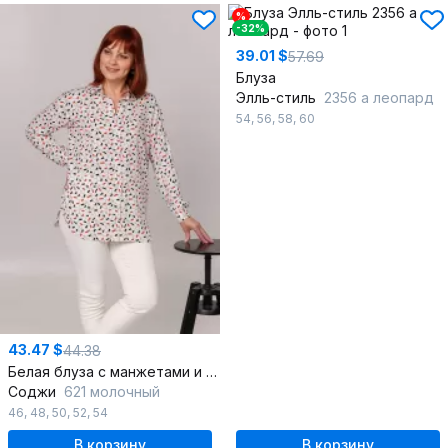
%
-32%
39.01 $
57.69
Блуза
Элль-стиль
2356 а леопард
54
,
56
,
58
,
60
43.47 $
44.38
Белая блуза с манжетами и летний хлопковый комплект
Соджи
621 молочный
46
,
48
,
50
,
52
,
54
В корзину
В корзину