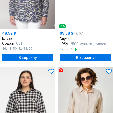
-5%
48.52 $
65.58 $
68.97
Блуза
Блуза
Соджи
681
JRSy
2598 мульти_полоса
46
,
48
,
50
,
52
,
54
,
56
42
,
44
,
46
В корзину
В корзину
%