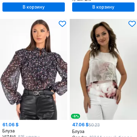
В корзину
В корзину
-6%
61.06 $
47.06 $
50.23
Блуза
Блуза
VIZAVI
815 цветы