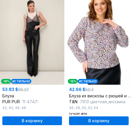
-18%
#СТИЛЬНО
-15%
#СТИЛЬНО
53.83 $
42.66 $
65.37
50.3
Блуза
Блуза из вискозы с рюшей и эластичной спинкой
PUR PUR
11-474/1
T&N
7613 цветная_мозаика
42
,
44
,
46
,
48
46
,
48
,
50
,
52
,
54
лучшая цена
В корзину
В корзину