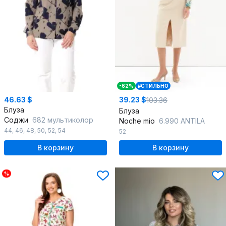
-62%
#СТИЛЬНО
46.63 $
39.23 $
103.36
Блуза
Блуза
Соджи
682 мультиколор
Noche mio
6.990 ANTILA
44
,
46
,
48
,
50
,
52
,
54
52
В корзину
В корзину
%