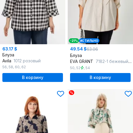
-21%
#СТИЛЬНО
63.17 $
49.54 $
63.06
Блуза
Блуза
Avila
1012 розовый
EVA GRANT
7182-1 бежевый_полоска
56
,
58
,
60
,
62
50
,
52
,
54
В корзину
В корзину
%