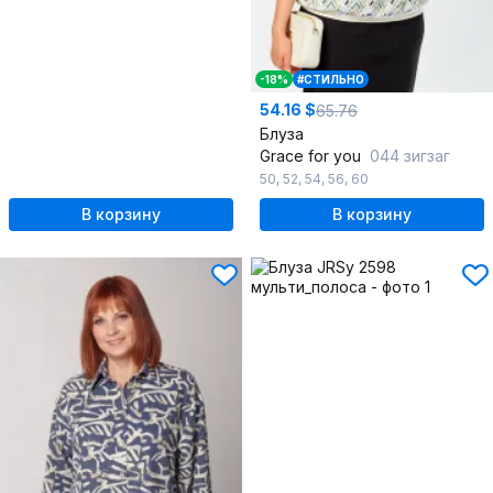
-18%
#СТИЛЬНО
54.16 $
65.76
Блуза
Grace for you
044 зигзаг
50
,
52
,
54
,
56
,
60
В корзину
В корзину