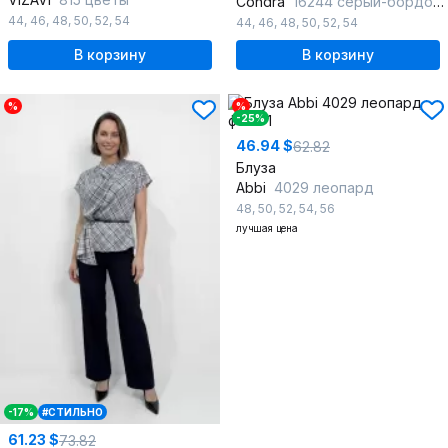
Condra
16244 серый-бордовый
44
,
46
,
48
,
50
,
52
,
54
44
,
46
,
48
,
50
,
52
,
54
В корзину
В корзину
%
%
-25%
46.94 $
62.82
Блуза
Abbi
4029 леопард
48
,
50
,
52
,
54
,
56
лучшая цена
-17%
#СТИЛЬНО
61.23 $
73.82