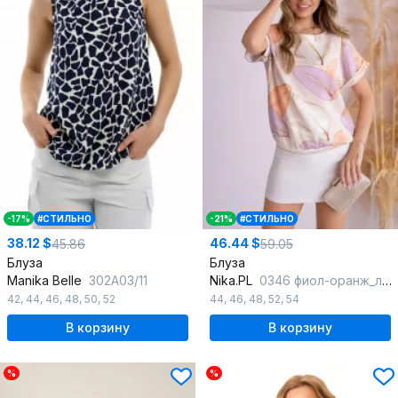
-17%
#СТИЛЬНО
-21%
#СТИЛЬНО
38.12 $
46.44 $
45.86
59.05
Блуза
Блуза
Manika Belle
302А03/11
Nika.PL
0346 фиол-оранж_листья
42
,
44
,
46
,
48
,
50
,
52
44
,
46
,
48
,
52
,
54
В корзину
В корзину
%
%