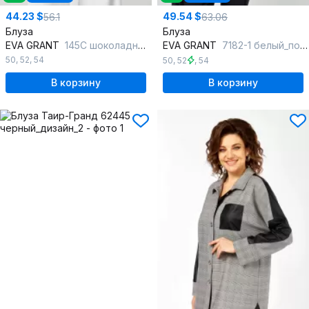
44.23 $
49.54 $
56.1
63.06
Блуза
Блуза
EVA GRANT
145С шоколадный_принт-цветок
EVA GRANT
7182-1 белый_полоска
50
,
52
,
54
50
,
52
,
54
В корзину
В корзину