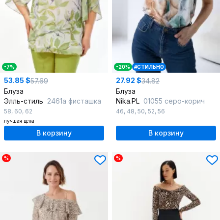
-7%
-20%
#СТИЛЬНО
53.85 $
27.92 $
57.69
34.82
Блуза
Блуза
Элль-стиль
2461а фисташка
Nika.PL
01055 серо-корич
58
,
60
,
62
46
,
48
,
50
,
52
,
56
лучшая цена
В корзину
В корзину
%
%