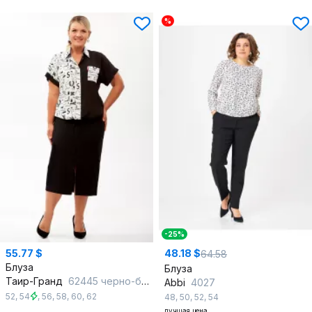
%
-25%
55.77 $
48.18 $
64.58
Блуза
Блуза
Таир-Гранд
62445 черно-белый_дизайн_3
Abbi
4027
52
,
54
,
56
,
58
,
60
,
62
48
,
50
,
52
,
54
лучшая цена