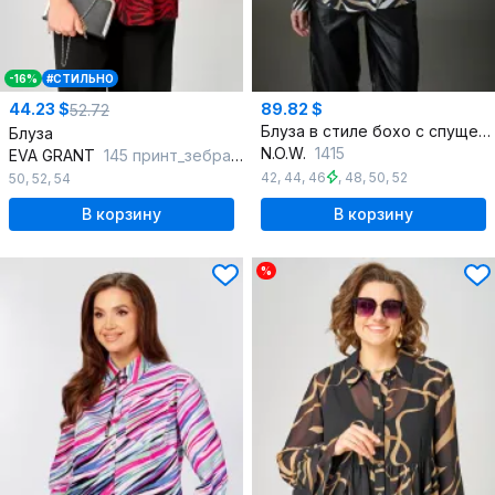
-16%
#СТИЛЬНО
44.23 $
89.82 $
52.72
Блуза в стиле бохо с спущенным плечом
Блуза
N.O.W.
1415
EVA GRANT
145 принт_зебра_красный
42
,
44
,
46
,
48
,
50
,
52
50
,
52
,
54
В корзину
В корзину
%