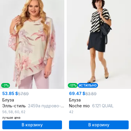
-7%
-17%
#СТИЛЬНО
53.85 $
69.47 $
57.69
83.89
Блуза
Блуза
Элль-стиль
2459а пудрово-бежевый
Noche mio
6.121 QUAIL
56
,
58
,
60
,
62
42
лучшая цена
В корзину
В корзину