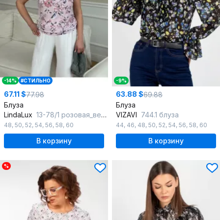
-14%
#СТИЛЬНО
-9%
67.11 $
63.88 $
77.98
69.88
Блуза
Блуза
LindaLux
13-78/1 розовая_ветка_розовый
VIZAVI
744.1 блуза
48
,
50
,
52
,
54
,
56
,
58
,
60
44
,
46
,
48
,
50
,
52
,
54
,
56
,
58
,
60
В корзину
В корзину
%