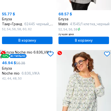
55.77 $
68.57 $
Блуза
Блуза
Таир-Гранд
62445 черный_дизайн_2
Matini
4.1545/1 клетка_черный
52
,
54
,
56
,
58
,
60
,
62
52
,
54
,
56
,
58
лучшая цена
В корзину
В корзину
%
%
-17%
#СТИЛЬНО
46.94 $
56.38
Блуза
Noche mio
6.836_VIKA
42
,
44
,
48
,
50