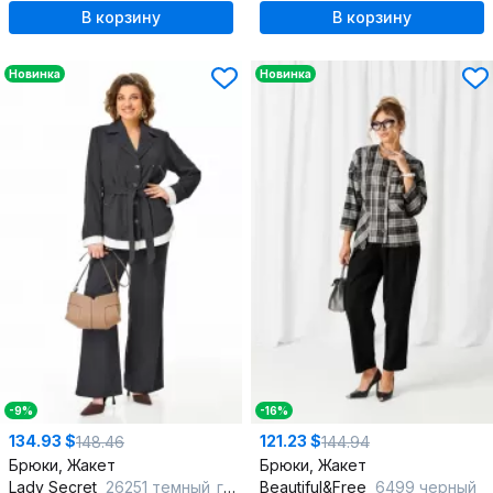
В корзину
В корзину
Новинка
Новинка
-9%
-16%
134.93 $
121.23 $
148.46
144.94
Брюки, Жакет
Брюки, Жакет
Lady Secret
26251 темный_графит
Beautiful&Free
6499 черный