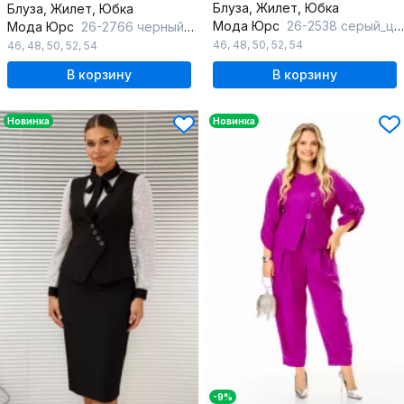
Блуза, Жилет, Юбка
Блуза, Жилет, Юбка
Мода Юрс
26-2538 серый_цветы
Мода Юрс
26-2766 черный_цветы
46
,
48
,
50
,
52
,
54
46
,
48
,
50
,
52
,
54
В корзину
В корзину
Новинка
Новинка
-9%