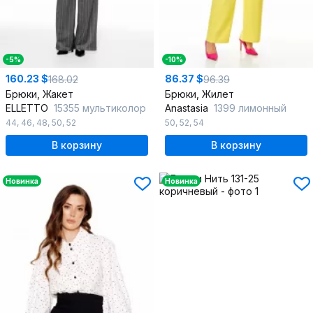
-5%
-10%
160.23 $
86.37 $
168.02
96.39
Брюки, Жакет
Брюки, Жилет
ELLETTO
15355 мультиколор
Anastasia
1399 лимонный
44
,
46
,
48
,
50
,
52
50
,
52
,
54
В корзину
В корзину
Новинка
Новинка