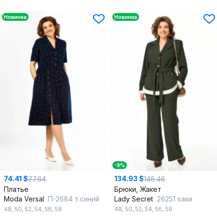
Новинка
Новинка
-9%
74.41 $
134.93 $
77.64
148.46
Платье
Брюки, Жакет
Moda Versal
П-2684 т.синий
Lady Secret
26251 хаки
48
,
50
,
52
,
54
,
56
,
58
48
,
50
,
52
,
54
,
56
,
58