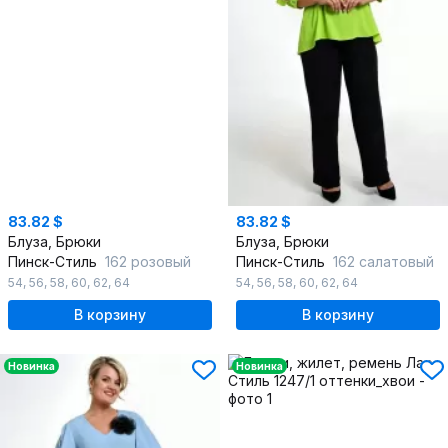
83.82 $
83.82 $
Блуза, Брюки
Блуза, Брюки
Пинск-Стиль
162 розовый
Пинск-Стиль
162 салатовый
54
,
56
,
58
,
60
,
62
,
64
54
,
56
,
58
,
60
,
62
,
64
В корзину
В корзину
Новинка
Новинка