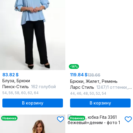
-14%
83.82 $
119.84 $
138.66
Блуза, Брюки
Брюки, Жилет, Ремень
Пинск-Стиль
162 голубой
Ларс Стиль
1247/1 оттенки_хвои
54
,
56
,
58
,
60
,
62
,
64
44
,
46
,
48
,
50
,
52
,
54
В корзину
В корзину
Новинка
Новинка