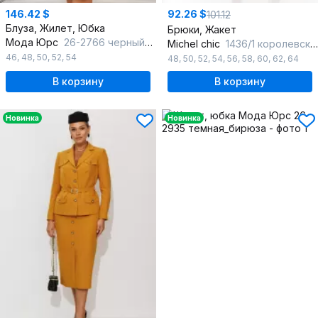
146.42 $
92.26 $
101.12
Блуза, Жилет, Юбка
Брюки, Жакет
Мода Юрс
26-2766 черный_мелкий горох
Michel chic
1436/1 королевский_пурпур
46
,
48
,
50
,
52
,
54
48
,
50
,
52
,
54
,
56
,
58
,
60
,
62
,
64
В корзину
В корзину
Новинка
Новинка