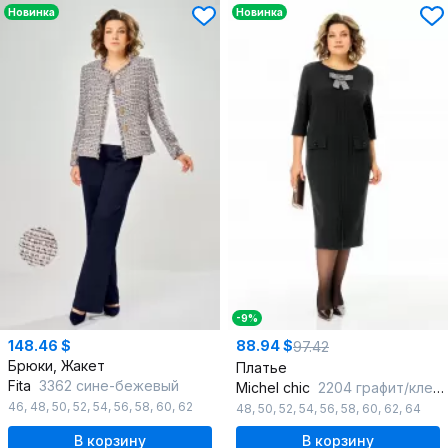
Новинка
Новинка
-9%
148.46 $
88.94 $
97.42
Брюки, Жакет
Платье
Fita
3362 сине-бежевый
Michel chic
2204 графит/клетка
46
,
48
,
50
,
52
,
54
,
56
,
58
,
60
,
62
48
,
50
,
52
,
54
,
56
,
58
,
60
,
62
,
64
В корзину
В корзину