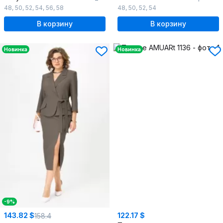
48
,
50
,
52
,
54
,
56
,
58
48
,
50
,
52
,
54
В корзину
В корзину
Новинка
Новинка
-9%
143.82 $
122.17 $
158.4