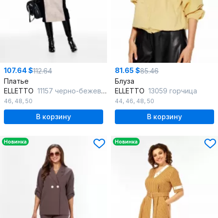
107.64 $
81.65 $
112.64
85.46
Платье
Блуза
ELLETTO
11157 черно-бежевый
ELLETTO
13059 горчица
46
,
48
,
50
44
,
46
,
48
,
50
В корзину
В корзину
Новинка
Новинка