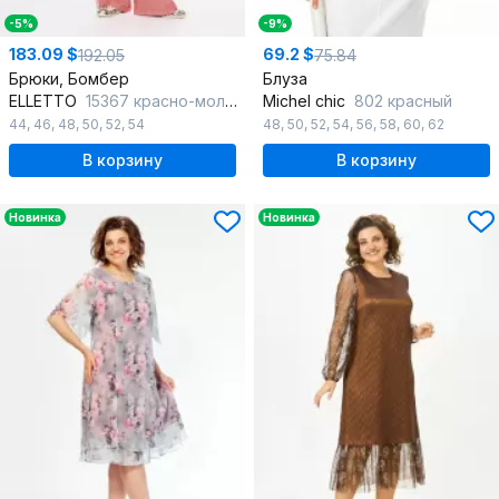
-5%
-9%
183.09 $
69.2 $
192.05
75.84
Брюки, Бомбер
Блуза
ELLETTO
15367 красно-молочный
Michel chic
802 красный
44
,
46
,
48
,
50
,
52
,
54
48
,
50
,
52
,
54
,
56
,
58
,
60
,
62
В корзину
В корзину
Новинка
Новинка