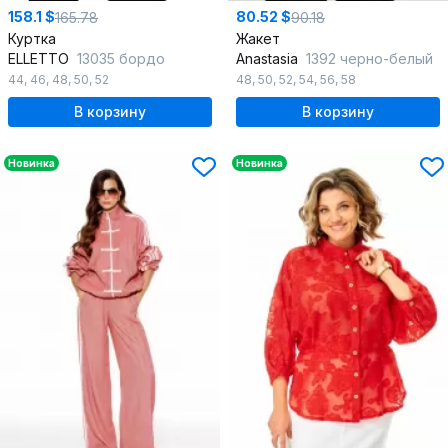
158.1 $
80.52 $
165.78
90.18
Куртка
Жакет
ELLETTO
13035 бордо
Anastasia
1392 черно-белый
44
,
46
,
48
,
50
,
52
48
,
50
,
52
,
54
,
56
,
58
В корзину
В корзину
Новинка
Новинка