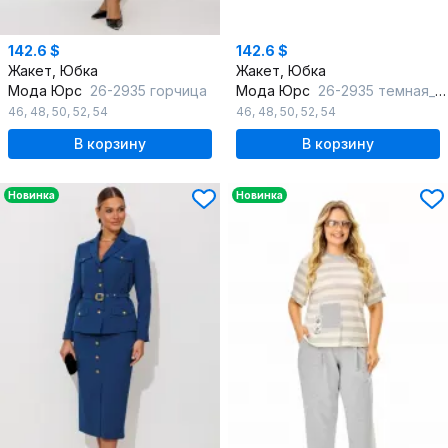
142.6 $
142.6 $
Жакет, Юбка
Жакет, Юбка
Мода Юрс
26-2935 горчица
Мода Юрс
26-2935 темная_бирюза
46
,
48
,
50
,
52
,
54
46
,
48
,
50
,
52
,
54
В корзину
В корзину
Новинка
Новинка