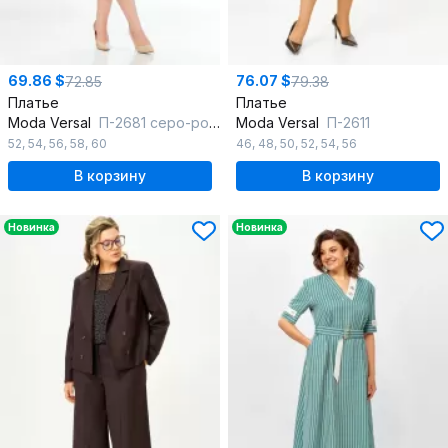
69.86 $
76.07 $
72.85
79.38
Платье
Платье
Moda Versal
П-2681 серо-розовый
Moda Versal
П-2611
52
,
54
,
56
,
58
,
60
46
,
48
,
50
,
52
,
54
,
56
В корзину
В корзину
Новинка
Новинка