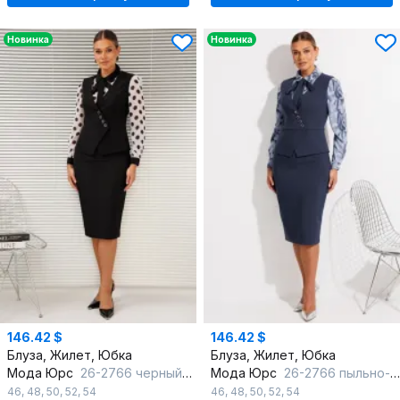
Новинка
Новинка
146.42 $
146.42 $
Блуза, Жилет, Юбка
Блуза, Жилет, Юбка
Мода Юрс
26-2766 черный_крупный горох
Мода Юрс
26-2766 пыльно-синий
46
,
48
,
50
,
52
,
54
46
,
48
,
50
,
52
,
54