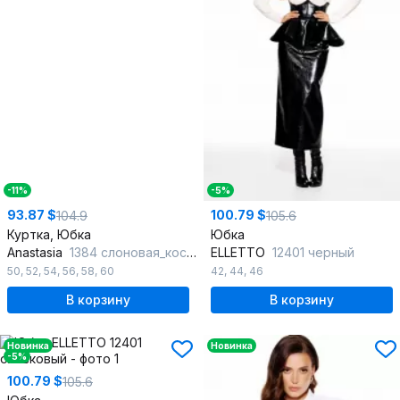
-11%
-5%
93.87 $
100.79 $
104.9
105.6
Куртка, Юбка
Юбка
Anastasia
1384 слоновая_кость
ELLETTO
12401 черный
50
,
52
,
54
,
56
,
58
,
60
42
,
44
,
46
В корзину
В корзину
Новинка
Новинка
-5%
100.79 $
105.6