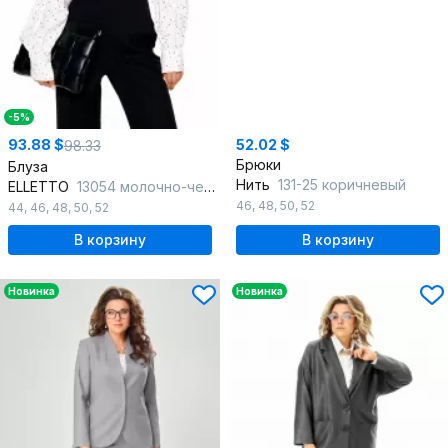
-5%
93.88 $
52.02 $
98.33
Брюки
Блуза
Нить
131-25 коричневый
ELLETTO
13054 молочно-черный
46
,
48
,
50
,
52
44
,
46
,
48
,
50
,
52
В корзину
В корзину
Новинка
Новинка