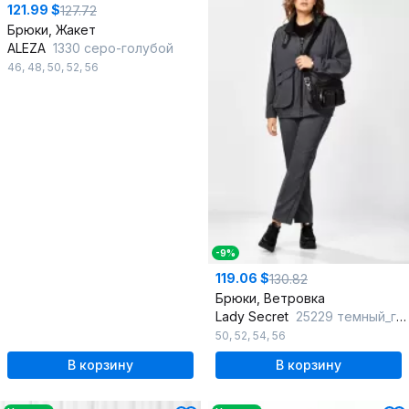
121.99 $
127.72
Брюки, Жакет
ALEZA
1330 серо-голубой
46
,
48
,
50
,
52
,
56
-9%
119.06 $
130.82
Брюки, Ветровка
Lady Secret
25229 темный_графит
50
,
52
,
54
,
56
В корзину
В корзину