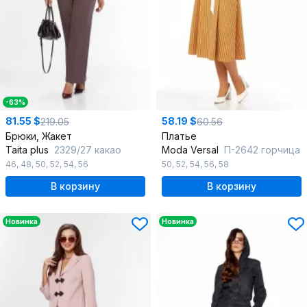
-63%
81.55 $
58.19 $
219.05
60.56
Брюки, Жакет
Платье
Taita plus
2329/27 какао
Moda Versal
П-2642 горчица
46
,
48
,
50
,
52
,
54
,
56
50
,
52
,
54
,
56
,
58
В корзину
В корзину
Новинка
Новинка