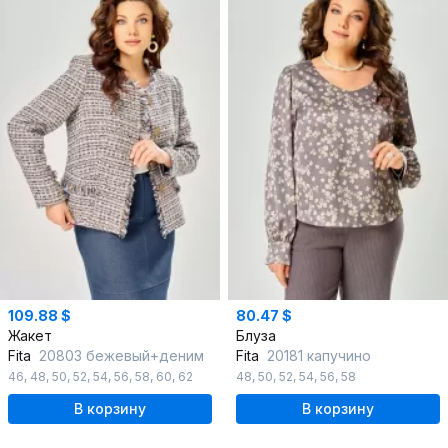
109.88 $
80.47 $
Жакет
Блуза
Fita
20803 бежевый+деним
Fita
20181 капучино
46
,
48
,
50
,
52
,
54
,
56
,
58
,
60
,
62
48
,
50
,
52
,
54
,
56
,
58
В корзину
В корзину