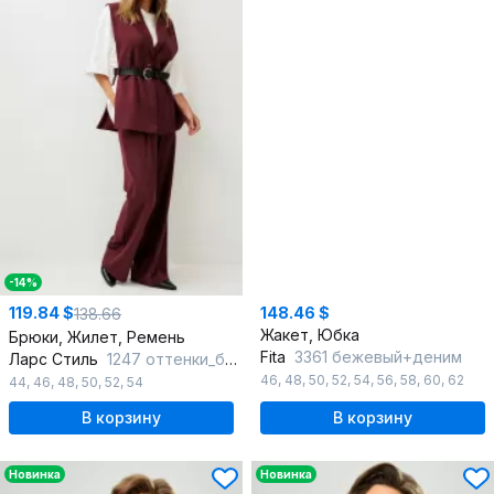
-14%
119.84 $
148.46 $
138.66
Жакет, Юбка
Брюки, Жилет, Ремень
Fita
3361 бежевый+деним
Ларс Стиль
1247 оттенки_бордо
46
,
48
,
50
,
52
,
54
,
56
,
58
,
60
,
62
44
,
46
,
48
,
50
,
52
,
54
В корзину
В корзину
Новинка
Новинка