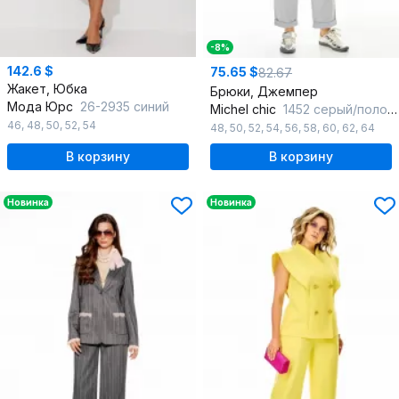
-8%
142.6 $
75.65 $
82.67
Жакет, Юбка
Брюки, Джемпер
Мода Юрс
26-2935 синий
Michel chic
1452 серый/полоска
46
,
48
,
50
,
52
,
54
48
,
50
,
52
,
54
,
56
,
58
,
60
,
62
,
64
В корзину
В корзину
Новинка
Новинка