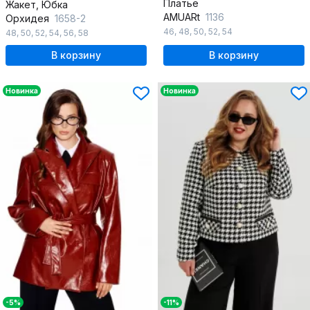
Платье
Жакет, Юбка
AMUARt
1136
Орхидея
1658-2
46
,
48
,
50
,
52
,
54
48
,
50
,
52
,
54
,
56
,
58
В корзину
В корзину
Новинка
Новинка
-5%
-11%