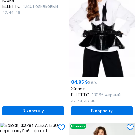
Юбка
ELLETTO
12401 оливковый
42
,
44
,
46
84.85 $
88.8
Жилет
ELLETTO
13065 черный
42
,
44
,
46
,
48
В корзину
В корзину
Новинка