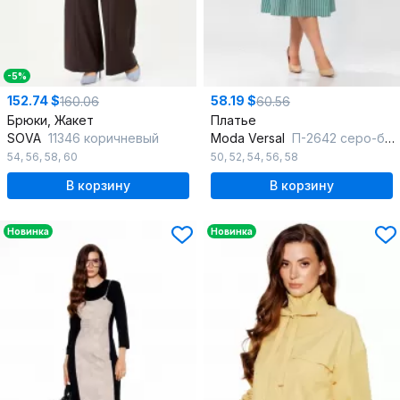
-5%
152.74 $
58.19 $
160.06
60.56
Брюки, Жакет
Платье
SOVA
11346 коричневый
Moda Versal
П-2642 серо-бирюзовый
54
,
56
,
58
,
60
50
,
52
,
54
,
56
,
58
В корзину
В корзину
Новинка
Новинка