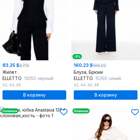
-5%
83.25 $
160.23 $
87.13
168.02
Жилет
Блуза, Брюки
ELLETTO
13055 черный
ELLETTO
15356 синий
42
,
44
,
46
42
,
44
,
46
,
48
В корзину
В корзину
Новинка
Новинка