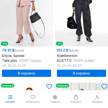
-6%
-5%
79.91 $
151.2 $
84.94
158.49
Блуза, Брюки
Комбинезон
Taita plus
2628/1 пудра
ELLETTO
15359 графит
46
,
48
,
50
,
52
,
56
42
,
44
,
46
,
48
,
50
В корзину
В корзину
Новинка
Новинка
Каталог
Избранное
Главная
Корзина
Профиль