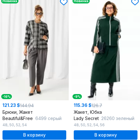
Новинка
Новинка
-16%
-9%
121.23 $
115.36 $
144.94
126.7
Брюки, Жакет
Жакет, Юбка
Beautiful&Free
6499 серый
Lady Secret
26260 зеленый
48
,
50
,
52
,
54
48
,
50
,
52
,
54
,
56
В корзину
В корзину