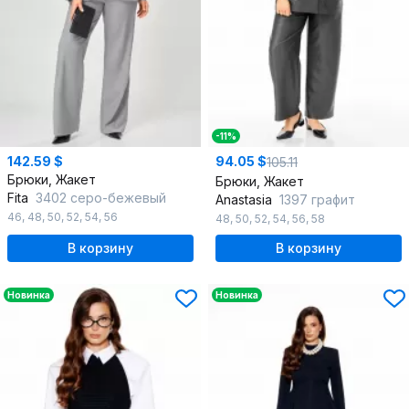
-11%
142.59 $
94.05 $
105.11
Брюки, Жакет
Брюки, Жакет
Fita
3402 серо-бежевый
Anastasia
1397 графит
46
,
48
,
50
,
52
,
54
,
56
48
,
50
,
52
,
54
,
56
,
58
В корзину
В корзину
Новинка
Новинка