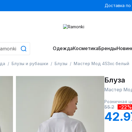
Доставка по
Одежда
Косметика
Бренды
Новин
да
Блузы и рубашки
Блузы
Мастер Мод 453хс белый
Блуза
Мастер Мод
Розничная ц
55.2
-22%
42.9