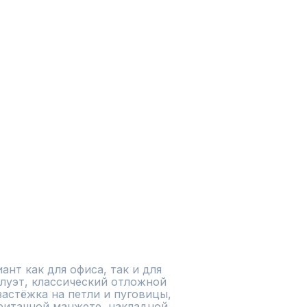
ант как для офиса, так и для 
луэт, классический отложной 
застёжка на петли и пуговицы, 
итачной манжете, накладной 