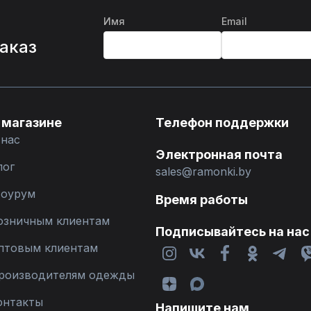
Имя
Email
%
заказ
 магазине
Телефон поддержки
 нас
Электронная почта
лог
sales@ramonki.by
оурум
Время работы
озничным клиентам
Подписывайтесь на нас
птовым клиентам
роизводителям одежды
онтакты
Напишите нам