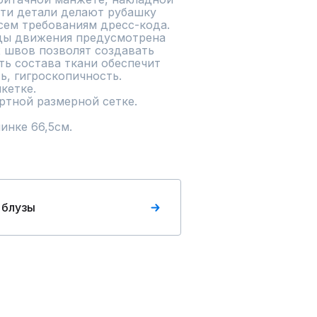
эти детали делают рубашку 
ем требованиям дресс-кода. 
оды движения предусмотрена 
 швов позволят создавать 
ь состава ткани обеспечит 
 гигроскопичность. 

етке.

тной размерной сетке.

инке 66,5см.
 блузы