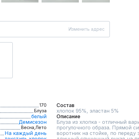
Изменить адрес
Состав
170
хлопок 95%, эластан 5%
Блуза
белый
Описание
Демисезон
Блуза из хлопка - отличный вари
прогулочного образа. Прямой си
Весна,
Лето
На каждый день
воротник на стойке, по переду 
текстиль,
хлопок
длинный спущенный рукав на пр