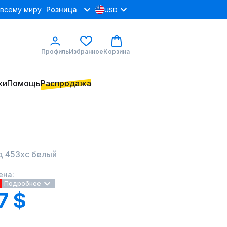
 всему миру
Розница
USD
Профиль
Избранное
Корзина
ки
Помощь
Распродажа
 453хс белый
ена:
Подробнее
7 $