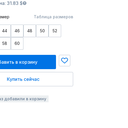
а: 31.83 $
змер
Таблица размеров
44
46
48
50
52
58
60
авить в корзину
Купить сейчас
аз добавили в корзину