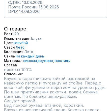
СДЭК: 13.08.2026
Почта России: 15.08.2026
DPD: 14.08.2026
О товаре
Рост
170
Комплектация
Блуза
Цвет
голубой
Сезон
Лето
Коллекция
Лето
Стиль
На каждый день
Материал
вискоза,
кружево,
текстиль
Состав
вискоза 100%
Описание
Блузка с воротником-стойкой, застежкой на 
навесную петлю и пуговицу на стойке. Перед с 
кокеткой, фигурным отверстием на уровне груди. 
По шву притачивания кокетки- волан. Спинка 
цельная. По боковых швах-разрезы.

Силуэт: прямой.

Вид покроя рукава: втачной, короткий.

Блузка из неэластичной ткани. Кокетка переда, 