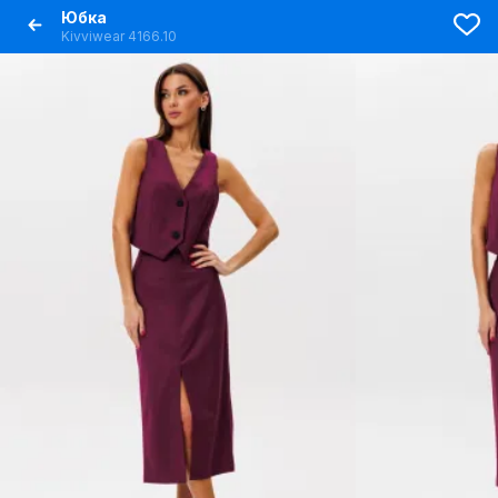
Юбка
Kivviwear 4166.10