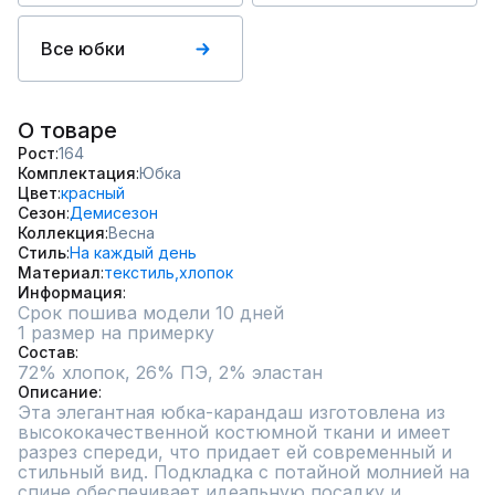
Все юбки
О товаре
Рост
164
Комплектация
Юбка
Цвет
красный
Сезон
Демисезон
Коллекция
Весна
Стиль
На каждый день
Материал
текстиль,
хлопок
Информация
Срок пошива модели 10 дней
1 размер на примерку
Состав
72% хлопок, 26% ПЭ, 2% эластан
Описание
Эта элегантная юбка-карандаш изготовлена из 
высококачественной костюмной ткани и имеет 
разрез спереди, что придает ей современный и 
стильный вид. Подкладка с потайной молнией на 
спине обеспечивает идеальную посадку и 