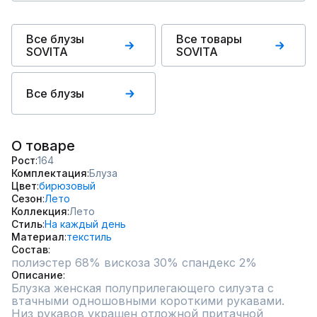
Все блузы
Все товары
SOVITA
SOVITA
Все блузы
О товаре
Рост
164
Комплектация
Блуза
Цвет
бирюзовый
Сезон
Лето
Коллекция
Лето
Стиль
На каждый день
Материал
текстиль
Состав
полиэстер 68% вискоза 30% спандекс 2%
Описание
Блузка женская полуприлегающего силуэта с 
втачными одношовными короткими рукавами. 
Низ рукавов украшен отложной притачной 