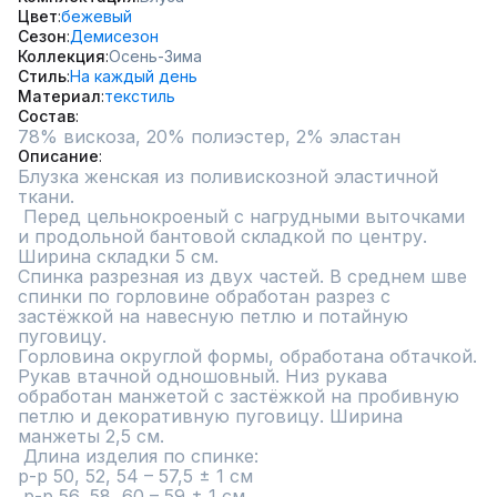
Цвет
бежевый
Сезон
Демисезон
Коллекция
Осень-Зима
Стиль
На каждый день
Материал
текстиль
Состав
78% вискоза, 20% полиэстер, 2% эластан
Описание
Блузка женская из поливискозной эластичной 
ткани.

 Перед цельнокроеный с нагрудными выточками 
и продольной бантовой складкой по центру. 
Ширина складки 5 см. 

Спинка разрезная из двух частей. В среднем шве 
спинки по горловине обработан разрез с 
застёжкой на навесную петлю и потайную 
пуговицу. 

Горловина округлой формы, обработана обтачкой. 

Рукав втачной одношовный. Низ рукава 
обработан манжетой с застёжкой на пробивную 
петлю и декоративную пуговицу. Ширина 
манжеты 2,5 см.

 Длина изделия по спинке:

р-р 50, 52, 54 – 57,5 ± 1 см

 р-р 56, 58, 60 – 59 ± 1 см
