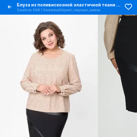
Блуза из поливискозной эластичной ткани с бантовой складкой
Swallow 688.1 бежевый/принт_черные_камни