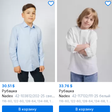
30.51 $
33.76 $
Рубашка
Рубашка
Nadex
42-103812/202-25 светло-голубой
Nadex
42-117132/111-25 белый
116-60
,
122-60
,
128-64
,
134-68
,
140-72
116-60
,
146-72
,
122-60
,
128-64
,
134-68
,
140-72
В корзину
В корзину