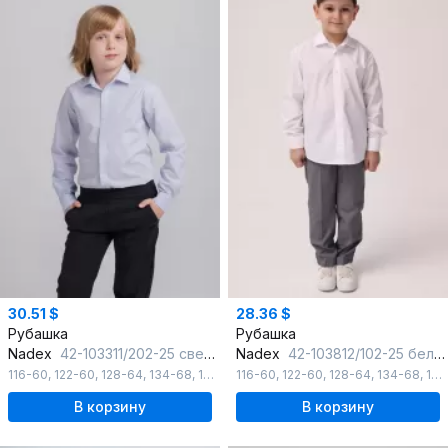
30.51 $
28.36 $
Рубашка
Рубашка
Nadex
42-103311/202-25 светло-голубой
Nadex
42-103812/102-25 белый
116-60
,
122-60
,
128-64
,
134-68
,
140-72
116-60
,
146-72
,
122-60
,
128-64
,
134-68
,
140-72
В корзину
В корзину