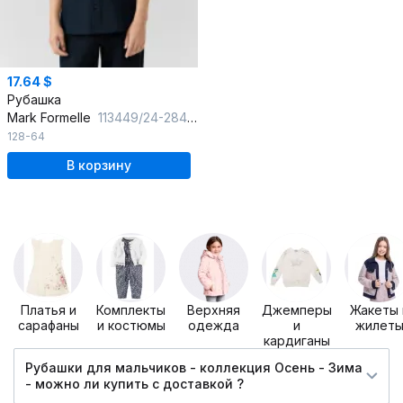
17.64 $
Рубашка
Mark Formelle
113449/24-28441Ц-11 неви
128-64
В корзину
Платья и
Комплекты
Верхняя
Джемперы
Жакеты 
сарафаны
и костюмы
одежда
и
жилет
кардиганы
Рубашки для мальчиков - коллекция Осень - Зима
- можно ли купить c доставкой ?