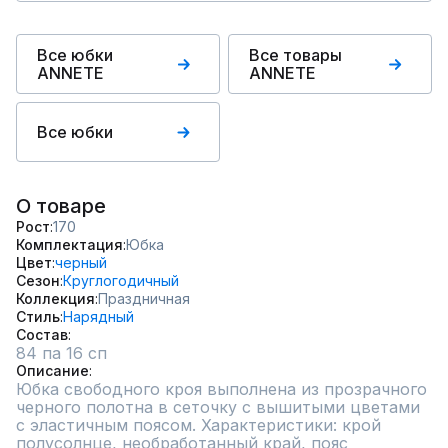
Все юбки
Все товары
ANNETE
ANNETE
Все юбки
О товаре
Рост
170
Комплектация
Юбка
Цвет
черный
Сезон
Круглогодичный
Коллекция
Праздничная
Стиль
Нарядный
Состав
84 па 16 сп
Описание
Юбка свободного кроя выполнена из прозрачного 
черного полотна в сеточку с вышитыми цветами 
с эластичным поясом. Характеристики: крой 
полусолнце, необработанный край, пояс 