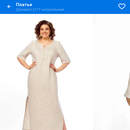
Платье
Диомант 2177 натуральный