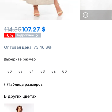
114.35
107.27 $
-6%
Подробнее
Оптовая цена: 73.46 $
Выберите размер
50
52
54
56
58
60
Таблица размеров
В других цветах