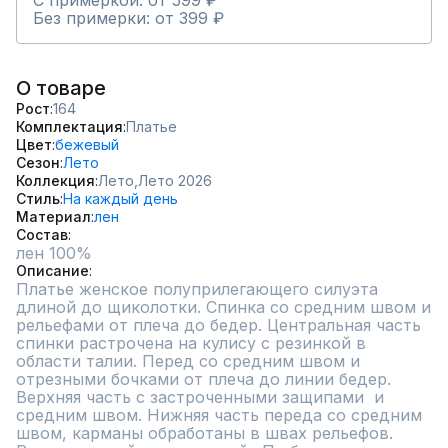
С примеркой: от 599 ₽
Без примерки: от 399 ₽
О товаре
Рост
164
Комплектация
Платье
Цвет
бежевый
Сезон
Лето
Коллекция
Лето,
Лето 2026
Стиль
На каждый день
Материал
лен
Состав
лен 100%
Описание
Платье женское полуприлегающего силуэта 
длиной до щиколотки. Спинка со средним швом и 
рельефами от плеча до бедер. Центральная часть 
спинки растрочена на кулису с резинкой в 
области талии. Перед со средним швом и 
отрезными бочками от плеча до линии бедер. 
Верхняя часть с застроченными защипами  и 
средним швом. Нижняя часть переда со средним 
швом, карманы обработаны в швах рельефов. 