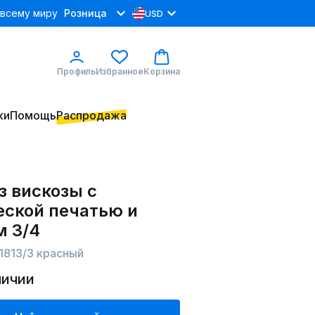
 всему миру
Розница
USD
Профиль
Избранное
Корзина
ки
Помощь
Распродажа
з вискозы с
еской печатью и
м 3/4
 1813/3 красный
личии