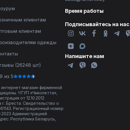
оурум
Время работы
озничным клиентам
Подписывайтесь на нас
птовым клиентам
роизводителям одежды
онтакты
Напишите нам
тзывы (26248 шт)
9 из 5
 - интернет-магазин фирменной
щищены. ЧТУП «Чиколетта»,
страция от 12.10.2012
 г. Бреста. Свидетельство о
61143. Регистрационный номер
9.2023 Администрацией
дрес: Республика Беларусь,