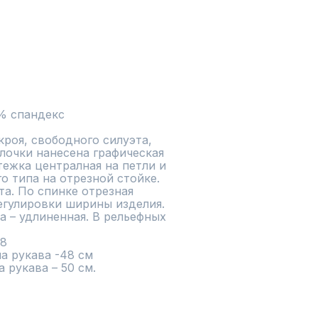
% спандекс
роя, свободного силуэта, 
лочки нанесена графическая 
тежка централная на петли и 
 типа на отрезной стойке. 
та. По спинке отрезная 
регулировки ширины изделия. 
 – удлиненная. В рельефных 
8

а рукава -48 см

а рукава – 50 см.