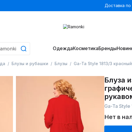
Доставка по
Одежда
Косметика
Бренды
Новин
да
Блузы и рубашки
Блузы
Ga-Ta Style 1813/3 красный
Блуза и
графич
рукаво
Ga-Ta Style
Нет в на