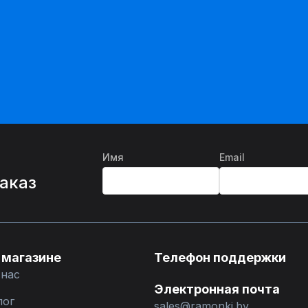
Имя
Email
%
заказ
 магазине
Телефон поддержки
 нас
Электронная почта
лог
sales@ramonki.by