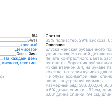
Состав
164
65% полиэстер, 29% вискоза, 6
Блуза
красный
Описание
Демисезон
Блузка женская рубашечного пок
удлиненная. На левой детали по
Осень-Зима
На каждый день
печать контрастного цвета. Зас
вискоза,
текстиль
пуговицы. Воротник рубашечного
Рукав втачной 3/4, на рукаве па
кокетка, на талии кулиска для 
сь
Ни блузы ассиметричный, спинка
швах – внутренние карманы.

Размерный ряд: 58,60,62,64,66,6
р.60: длина спинки – 92 см, длин
р.66: длина спинки -94 см, длин