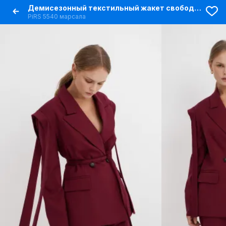
Демисезонный текстильный жакет свободного кроя с декором
PiRS 5540 марсала