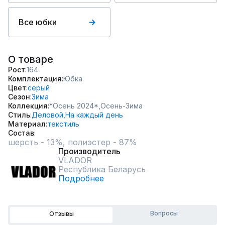
Все юбки
О товаре
Рост
164
Комплектация
Юбка
Цвет
серый
Сезон
Зима
Коллекция
*Осень 2024*,
Осень-Зима
Стиль
Деловой,
На каждый день
Материал
текстиль
Состав
Производитель
VLADOR
Республика Беларусь
Подробнее
Вопросы
Отзывы