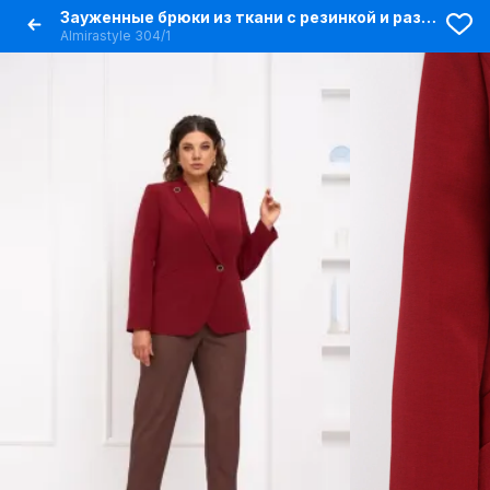
Зауженные брюки из ткани с резинкой и разрезами внизу
Almirastyle 304/1