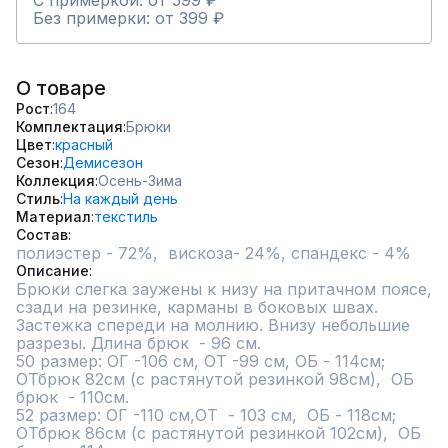
С примеркой: от 599 ₽
Без примерки: от 399 ₽
О товаре
Рост
164
Комплектация
Брюки
Цвет
красный
Сезон
Демисезон
Коллекция
Осень-Зима
Стиль
На каждый день
Материал
текстиль
Состав
полиэстер - 72%,  вискоза- 24%, спандекс - 4%
Описание
Брюки слегка заужены к низу на притачном поясе, 
сзади на резинке, карманы в боковых швах. 
Застежка спереди на молнию. Внизу небольшие 
разрезы. Длина брюк  - 96 см. 

50 размер: ОГ -106 см, ОТ -99 см, ОБ - 114см; 
ОТбрюк 82см (с растянутой резинкой 98см),  ОБ 
брюк  - 110см.  

52 размер: ОГ -110 см,ОТ  - 103 см,  ОБ - 118см; 
ОТбрюк 86см (с растянутой резинкой 102см),  ОБ 