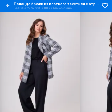
Палаццо брюки из плотного текстиля с отрезным бочком и карманами
БелЭльСтиль 601-2 88 22 темно-синий