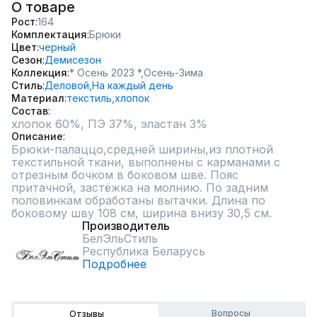
О товаре
Рост
164
Комплектация
Брюки
Цвет
черный
Сезон
Демисезон
Коллекция
* Осень 2023 *,
Осень-Зима
Стиль
Деловой,
На каждый день
Материал
текстиль,
хлопок
Состав
хлопок 60%, ПЭ 37%, эластан 3%
Описание
Брюки-палаццо,средней ширины,из плотной 
текстильной ткани, выполнены с карманами с 
отрезным бочком в боковом шве. Пояс 
притачной, застёжка на молнию. По задним 
половинкам обработаны вытачки. Длина по 
боковому шву 108 см, ширина внизу 30,5 см.
Производитель
БелЭльСтиль
Республика Беларусь
Подробнее
Вопросы
Отзывы