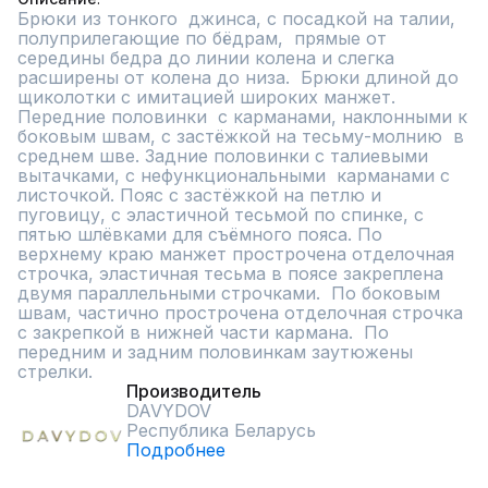
Брюки из тонкого  джинса, с посадкой на талии, 
полуприлегающие по бёдрам,  прямые от 
середины бедра до линии колена и слегка 
расширены от колена до низа.  Брюки длиной до 
щиколотки с имитацией широких манжет. 
Передние половинки  с карманами, наклонными к 
боковым швам, с застёжкой на тесьму-молнию  в 
среднем шве. Задние половинки с талиевыми 
вытачками, с нефункциональными  карманами с 
листочкой. Пояс с застёжкой на петлю и 
пуговицу, с эластичной тесьмой по спинке, с 
пятью шлёвками для съёмного пояса. По 
верхнему краю манжет прострочена отделочная 
строчка, эластичная тесьма в поясе закреплена 
двумя параллельными строчками.  По боковым 
швам, частично прострочена отделочная строчка 
с закрепкой в нижней части кармана.  По 
передним и задним половинкам заутюжены 
стрелки.
Производитель
DAVYDOV
Республика Беларусь
Подробнее