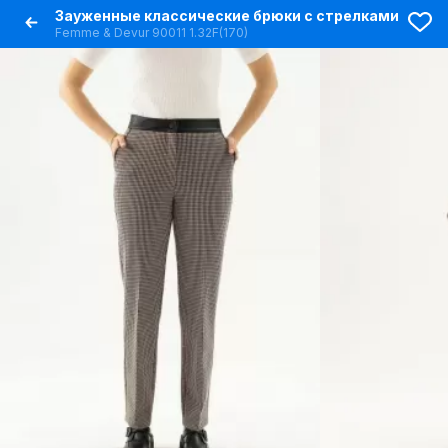
Зауженные классические брюки с стрелками
Femme & Devur 90011 1.32F(170)