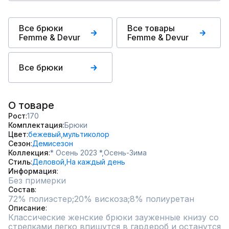
Все брюки
Все товары
Femme & Devur
Femme & Devur
Все брюки
О товаре
Рост
170
Комплектация
Брюки
Цвет
бежевый,
мультиколор
Сезон
Демисезон
Коллекция
* Осень 2023 *,
Осень-Зима
Стиль
Деловой,
На каждый день
Информация
Без примерки
Состав
72% полиэстер;20% вискоза;8% полиуретан
Описание
Классические женские брюки зауженные книзу со 
стрелками легко впишутся в гардероб и останутся 