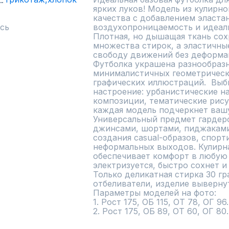
ярких луков! Модель из кулирно
качества с добавлением эластан
сь
воздухопроницаемость и идеаль
Плотная, но дышащая ткань сох
множества стирок, а эластичны
свободу движений без деформац
Футболка украшена разнообраз
минималистичных геометрически
графических иллюстраций.  Выб
настроение: урбанистические на
композиции, тематические рису
каждая модель подчеркнет вашу
Универсальный предмет гардеро
джинсами, шортами, пиджаками 
создания casual-образов, спорти
неформальных выходов. Кулирна
обеспечивает комфорт в любую п
электризуется, быстро сохнет и 
Только деликатная стирка 30 гр
отбеливатели, изделие вывернут
Параметры моделей на фото:

1. Рост 175, ОБ 115, ОТ 78, ОГ 96
2. Рост 175, ОБ 89, ОТ 60, ОГ 8