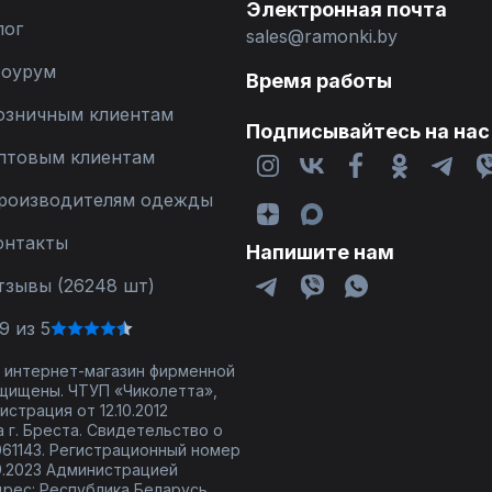
Электронная почта
лог
sales@ramonki.by
оурум
Время работы
озничным клиентам
Подписывайтесь на нас
птовым клиентам
роизводителям одежды
онтакты
Напишите нам
тзывы (26248 шт)
9 из 5
 - интернет-магазин фирменной
щищены. ЧТУП «Чиколетта»,
страция от 12.10.2012
 г. Бреста. Свидетельство о
61143. Регистрационный номер
9.2023 Администрацией
дрес: Республика Беларусь,