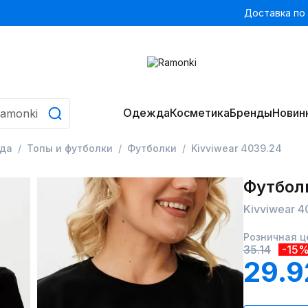
Доставка по
Одежда
Косметика
Бренды
Новин
да
Топы и футболки
Футболки
Kivviwear 4039.24
Футбол
Kivviwear 4
Розничная ц
35.14
-15
29.9