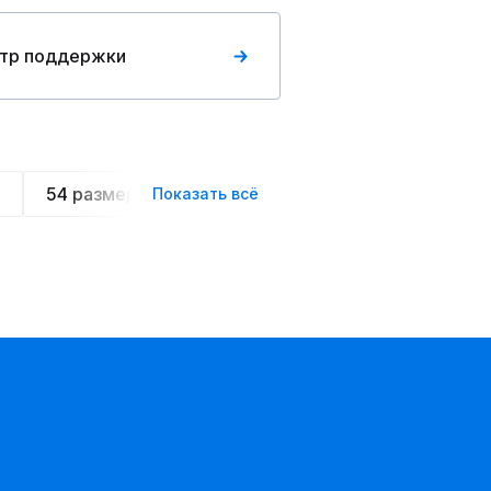
тр поддержки
54 размера
Летние
Спортивные
Ове
Показать всё