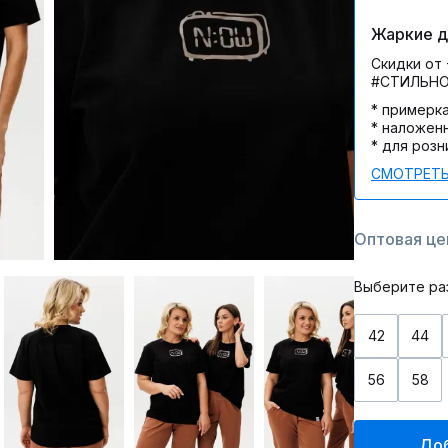
Жаркие дн
Скидки от 
#СТИЛЬН
* примерк
* наложен
* для розн
СМОТРЕТЬ
Оптовая цен
Выберите ра
42
44
56
58
Доб