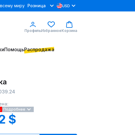
 всему миру
Розница
USD
Профиль
Избранное
Корзина
ки
Помощь
Распродажа
ка
039.24
ена:
%
Подробнее
2 $