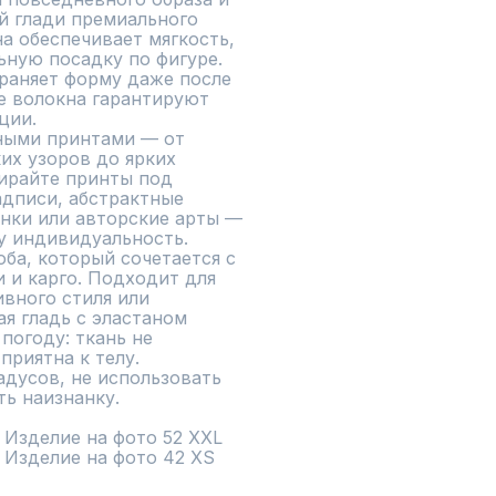
й глади премиального 
а обеспечивает мягкость, 
ную посадку по фигуре. 
раняет форму даже после 
е волокна гарантируют 
ии.

ными принтами — от 
х узоров до ярких 
ирайте принты под 
дписи, абстрактные 
нки или авторские арты — 
 индивидуальность.

ба, который сочетается с 
и карго. Подходит для 
вного стиля или 
я гладь с эластаном 
огоду: ткань не 
приятна к телу.

адусов, не использовать 
ь наизнанку.

. Изделие на фото 52 XXL

0. Изделие на фото 42 XS