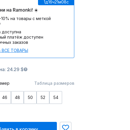
1д
16ч
21м
08c
и на Ramonki! ☀️
-10% на товары с меткой
О
а доступна
ный платёж доступен
ичных заказов
 ВСЕ ТОВАРЫ
а: 24.29 $
змер
Таблица размеров
46
48
50
52
54
авить в корзину