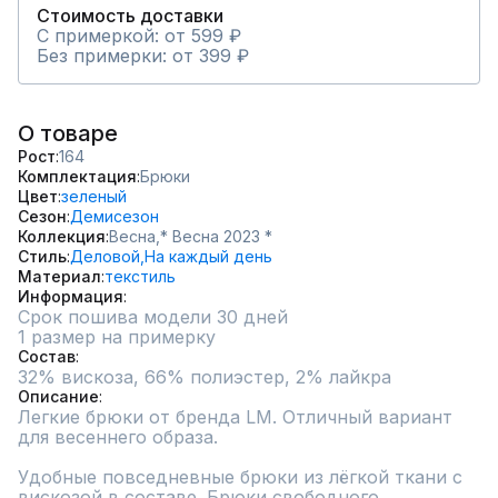
Стоимость доставки
С примеркой: от 599 ₽
Без примерки: от 399 ₽
О товаре
Рост
164
Комплектация
Брюки
Цвет
зеленый
Сезон
Демисезон
Коллекция
Весна,
* Весна 2023 *
Стиль
Деловой,
На каждый день
Материал
текстиль
Информация
Срок пошива модели 30 дней
1 размер на примерку
Состав
32% вискоза, 66% полиэстер, 2% лайкра
Описание
Легкие брюки от бренда LM. Отличный вариант 
для весеннего образа.

Удобные повседневные брюки из лёгкой ткани с 
вискозой в составе. Брюки свободного 