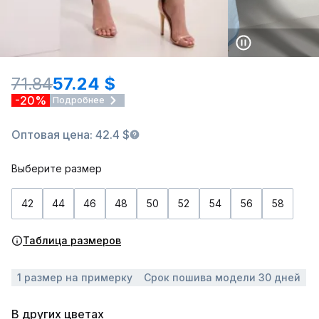
71.84
57.24 $
-20%
Подробнее
Оптовая цена: 42.4 $
Выберите размер
42
44
46
48
50
52
54
56
58
Таблица размеров
1 размер на примерку
Срок пошива модели 30 дней
В других цветах