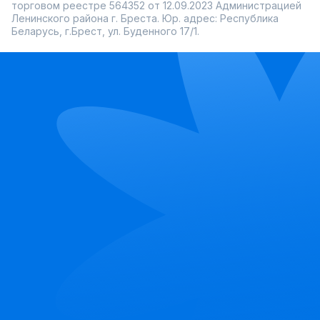
торговом реестре 564352 от 12.09.2023 Администрацией
Ленинского района г. Бреста. Юр. адрес: Республика
Беларусь, г.Брест, ул. Буденного 17/1.