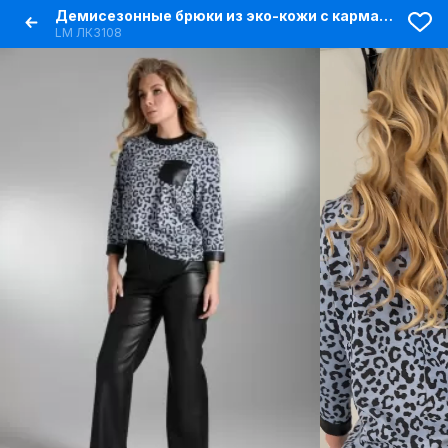
Демисезонные брюки из эко-кожи с карманами и молнией
LM ЛК3108