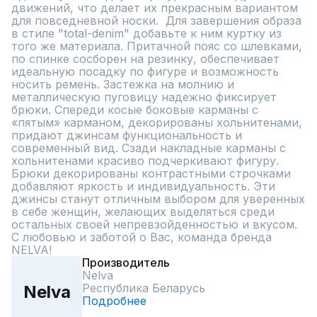
движений, что делает их прекрасным вариантом 
для повседневной носки.  Для завершения образа 
в стиле "total-denim" добавьте к ним куртку из 
того же материала. Притачной пояс со шлевками, 
по спинке сосборен на резинку, обеспечивает 
идеальную посадку по фигуре и возможность 
носить ремень. Застежка на молнию и 
металлическую пуговицу надежно фиксирует 
брюки. Спереди косые боковые карманы с 
«пятым» карманом, декорированы хольнитенами, 
придают джинсам функциональность и 
современный вид. Сзади накладные карманы с 
хольнитенами красиво подчеркивают фигуру. 
Брюки декорированы контрастными строчками 
добавляют яркость и индивидуальность. Эти 
джинсы станут отличным выбором для уверенных 
в себе женщин, желающих выделяться среди 
остальных своей непревзойденностью и вкусом. 
С любовью и заботой о Вас, команда бренда 
NELVA!
Производитель
Nelva
Республика Беларусь
Nelva
Подробнее