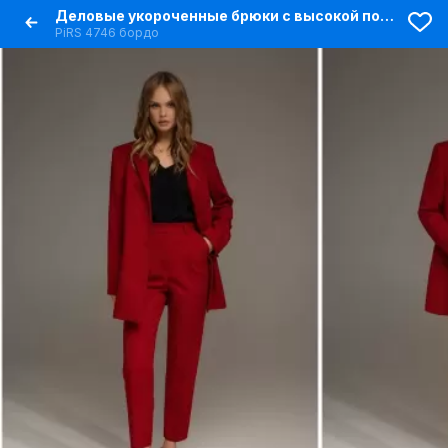
Деловые укороченные брюки с высокой посадкой и складками
PiRS 4746 бордо