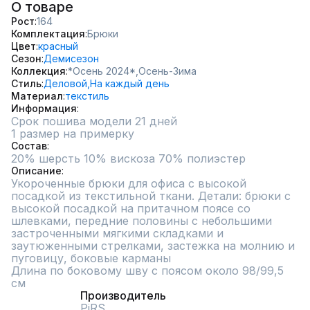
О товаре
Рост
164
Комплектация
Брюки
Цвет
красный
Сезон
Демисезон
Коллекция
*Осень 2024*,
Осень-Зима
Стиль
Деловой,
На каждый день
Материал
текстиль
Информация
Срок пошива модели 21 дней
1 размер на примерку
Состав
20% шерсть 10% вискоза 70% полиэстер
Описание
Укороченные брюки для офиса с высокой 
посадкой из текстильной ткани. Детали: брюки с 
высокой посадкой на притачном поясе со 
шлевками, передние половины с небольшими 
застроченными мягкими складками и 
заутюженными стрелками, застежка на молнию и 
пуговицу, боковые карманы 

Длина по боковому шву с поясом около 98/99,5 
см
Производитель
PiRS