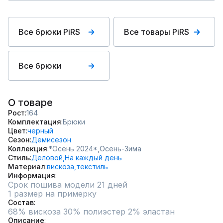
Все брюки PiRS
Все товары PiRS
Все брюки
О товаре
Рост
164
Комплектация
Брюки
Цвет
черный
Сезон
Демисезон
Коллекция
*Осень 2024*,
Осень-Зима
Стиль
Деловой,
На каждый день
Материал
вискоза,
текстиль
Информация
Срок пошива модели 21 дней
1 размер на примерку
Состав
68% вискоза 30% полиэстер 2% эластан
Описание