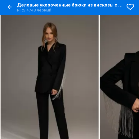
Деловые укороченные брюки из вискозы с высокой посадкой
PiRS 4748 черный