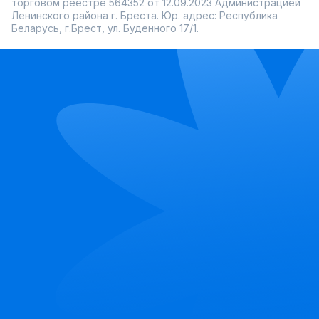
торговом реестре 564352 от 12.09.2023 Администрацией
Ленинского района г. Бреста. Юр. адрес: Республика
Беларусь, г.Брест, ул. Буденного 17/1.