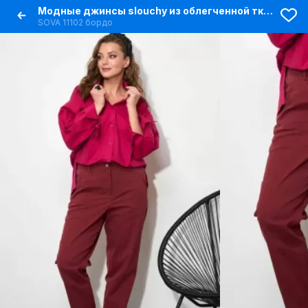
Модные джинсы slouchy из облегченной ткани с прорезными карманами
SOVA 11102 бордо