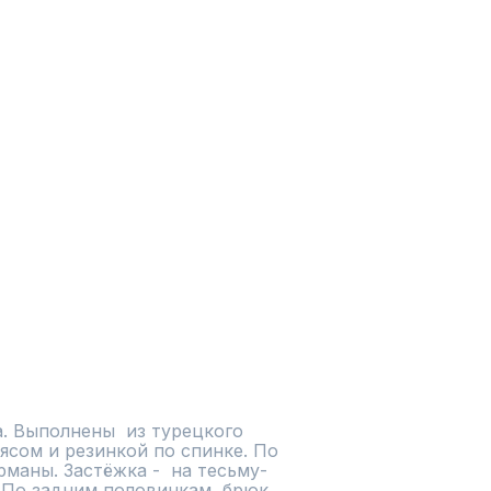
. Выполнены  из турецкого 
сом и резинкой по спинке. По 
маны. Застёжка -  на тесьму-
По задним половинкам  брюк 