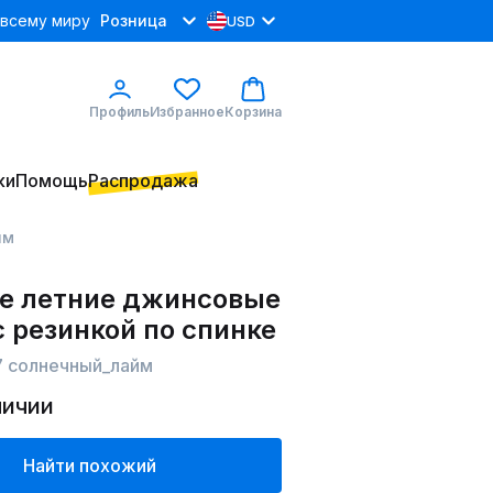
 всему миру
Розница
USD
Профиль
Избранное
Корзина
ки
Помощь
Распродажа
йм
е летние джинсовые
 резинкой по спинке
7 солнечный_лайм
личии
Найти похожий