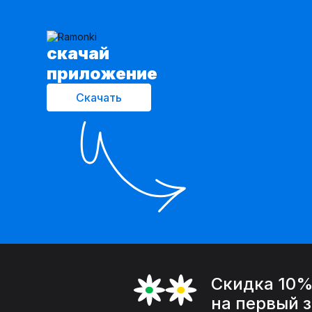
cкачай
приложение
Скачать
Скидка 10
на первый 