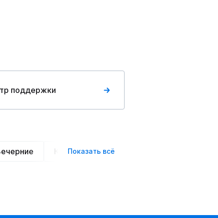
тр поддержки
Вечерние
Классические
Спортивные
Офис
Показать всё