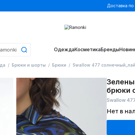
Доставка по
Одежда
Косметика
Бренды
Новин
да
Брюки и шорты
Брюки
Swallow 477 солнечный_ла
Зелены
брюки с
Swallow 47
Нет в на