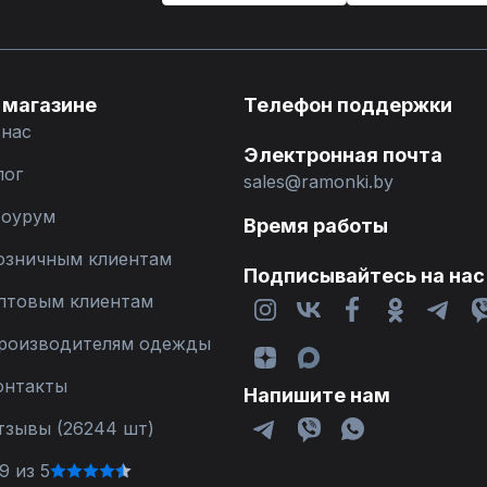
 магазине
Телефон поддержки
 нас
Электронная почта
лог
sales@ramonki.by
оурум
Время работы
озничным клиентам
Подписывайтесь на нас
птовым клиентам
роизводителям одежды
онтакты
Напишите нам
тзывы (26244 шт)
9 из 5