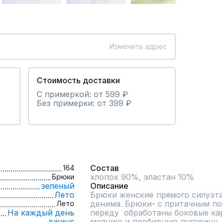
Изменить адрес
Стоимость доставки
С примеркой: от 599 ₽
Без примерки: от 399 ₽
Состав
164
хлопок 90%, эластан 10%
Брюки
зеленый
Описание
Лето
Брюки женские прямого силуэта
денима. Брюки- с притачным поя
Лето
На каждый день
переду  обработаны боковые кар
джинс
молнию и пробивную пуговицу. 