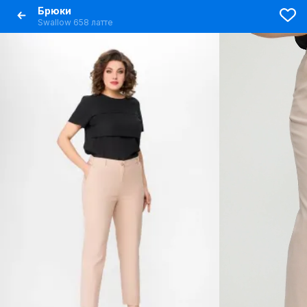
Брюки
Swallow 658 латте