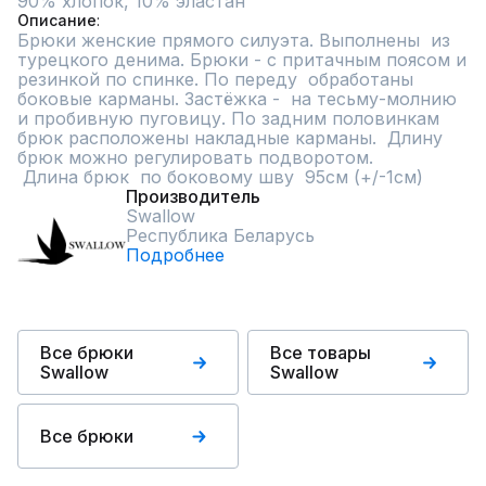
90% хлопок, 10% эластан
Описание
Брюки женские прямого силуэта. Выполнены  из 
турецкого денима. Брюки - с притачным поясом и 
резинкой по спинке. По переду  обработаны 
боковые карманы. Застёжка -  на тесьму-молнию 
и пробивную пуговицу. По задним половинкам  
брюк расположены накладные карманы.  Длину 
брюк можно регулировать подворотом.

 Длина брюк  по боковому шву  95см (+/-1см)
Производитель
Swallow
Республика Беларусь
Подробнее
Все брюки
Все товары
Swallow
Swallow
Все брюки