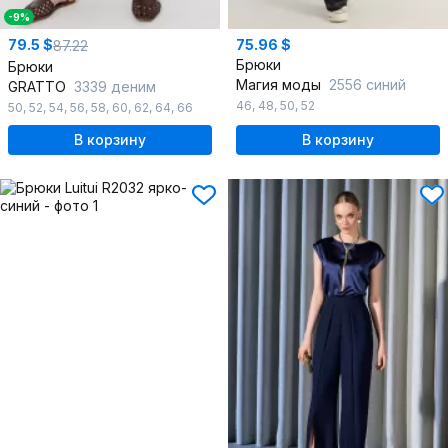
-9%
79.5 $
75.96 $
87.22
Брюки
Брюки
Магия моды
2556 синий
GRATTO
3339 деним
46
,
48
,
50
,
52
50
,
52
,
54
,
56
,
58
,
60
,
62
,
64
,
66
В корзину
В корзину