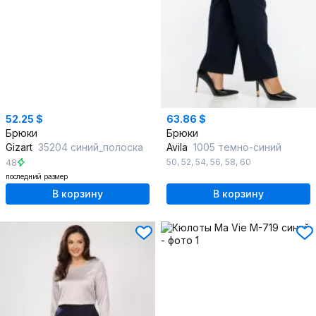
52.25 $
63.86 $
Брюки
Брюки
Gizart
35204 синий_полоска
Avila
1005 темно-синий
50
,
52
,
54
,
56
,
58
,
60
48
последний размер
В корзину
В корзину