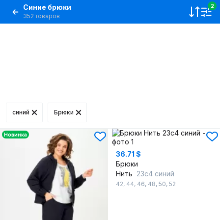
Синие брюки
2
352 товаров
синий
Брюки
Новинка
36.71 $
Брюки
Нить
23с4 синий
42
,
44
,
46
,
48
,
50
,
52