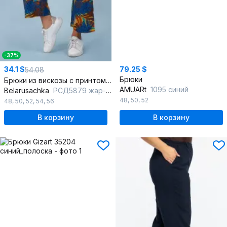
-37%
34.1 $
79.25 $
54.08
Брюки
Брюки из вискозы с принтом и поясом на лето
AMUARt
1095 синий
Belarusachka
РСД5879 жар-птица
48
,
50
,
52
48
,
50
,
52
,
54
,
56
В корзину
В корзину