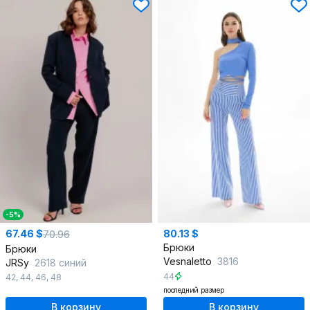
-5%
67.46 $
80.13 $
70.96
Брюки
Брюки
Vesnaletto
3816
JRSy
2618 синий
44
42
,
44
,
46
,
48
последний размер
В корзину
В корзину