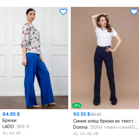
-9%
84.85 $
60.55 $
66.61
Брюки
Синие клёш брюки из текстиля с декоративным поясом
LADO
389-9
Domna
12094 темно-синий(170)
42
,
44
,
46
42
,
44
,
46
,
48