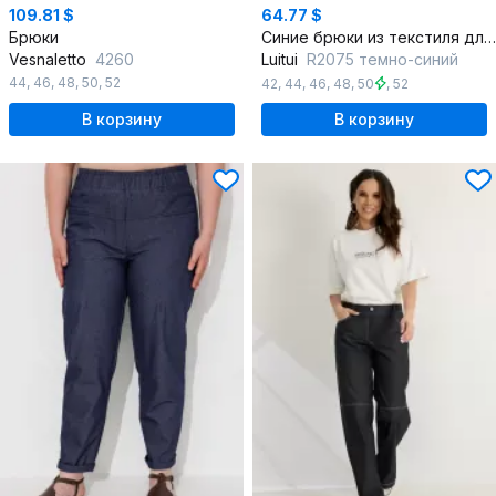
109.81 $
64.77 $
Брюки
Синие брюки из текстиля для делового образа
Vesnaletto
4260
Luitui
R2075 темно-синий
44
,
46
,
48
,
50
,
52
42
,
44
,
46
,
48
,
50
,
52
В корзину
В корзину