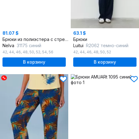
81.07 $
63.1 $
Брюки из полиэстера с стрелками и резинкой для больших размеров
Брюки
Nelva
31175 синий
Luitui
R2062 темно-синий
42
,
44
,
46
,
48
,
50
,
52
,
54
,
56
42
,
44
,
46
,
48
,
50
,
52
В корзину
В корзину
%