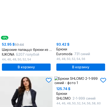
-11%
52.95 $
93.42 $
59.44
Брюки
Широкие палаццо брюки из хлопка для повседневной носки
Euromoda
731 синий
IUKONA
Б207 голубой
46
,
48
,
50
,
52
,
54
,
56
44
,
46
,
48
,
50
,
52
,
54
В корзину
В корзину
125.74 $
Брюки
SHLOMO
2-1-999 синий
44
,
46
,
48
,
50
,
52
,
54
,
56
,
58
,
60