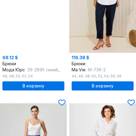
68.12 $
116.38 $
Брюки
Брюки
Мода Юрс
26-2895 синий_
Ma Vie
М-736-2
46
,
48
,
50
,
52
,
54
44
,
46
,
48
,
50
,
52
,
54
,
56
,
58
В корзину
В корзину