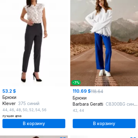
-7%
53.2 $
110.69 $
118.64
Брюки
Брюки
Klever
375 синий
Barbara Geratti
С8300BG синий
44
,
46
,
48
,
50
,
52
,
54
,
56
42
,
44
лучшая цена
В корзину
В корзину