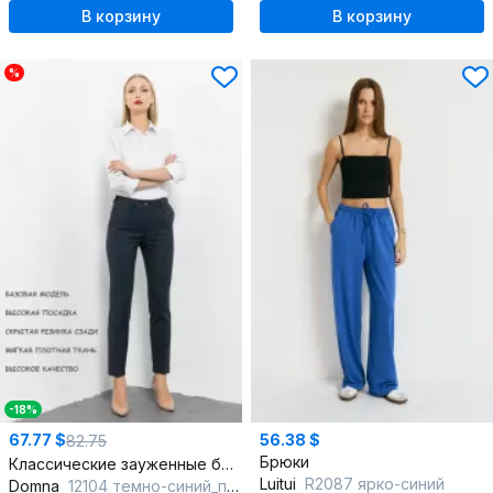
В корзину
В корзину
%
-18%
67.77 $
56.38 $
82.75
Брюки
Классические зауженные брюки с ремешком и складками
Luitui
R2087 ярко-синий
Domna
12104 темно-синий_полоска