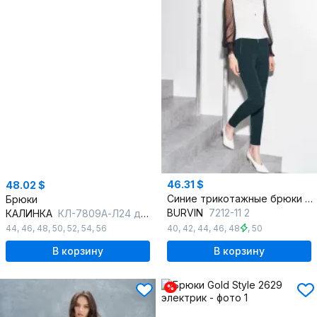
46.31 $
48.02 $
Синие трикотажные брюки в нарядном стиле для демисезона
Брюки
BURVIN
7212-11 2
КАЛИНКА
КЛ-7809А-Л24 джинсовый
40
,
42
,
44
,
46
,
48
,
50
44
,
46
,
48
,
50
,
52
,
54
,
56
В корзину
В корзину
%