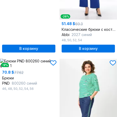
-26%
51.48 $
69.3
Классические брюки с костюмной тканью и притачным поясом
Abbi
2027 синий
48
,
50
,
52
,
54
В корзину
В корзину
-9%
70.8 $
77.62
Брюки
PND
800260 синий
46
,
48
,
50
,
52
,
54
,
56