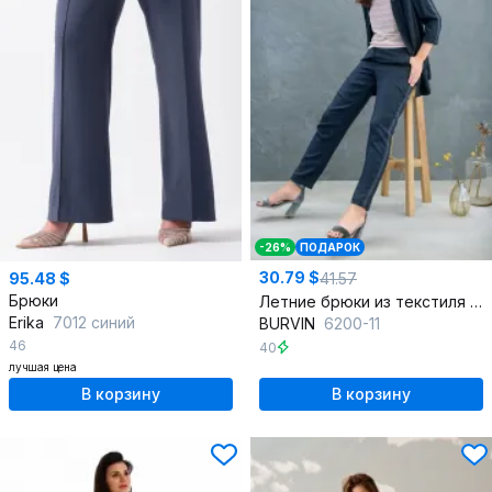
-26%
ПОДАРОК
30.79 $
41.57
95.48 $
Брюки
Летние брюки из текстиля для повседневной носки
Erika
7012 синий
BURVIN
6200-11
46
40
лучшая цена
В корзину
В корзину