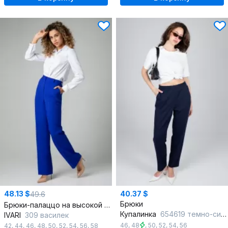
48.13 $
40.37 $
49.6
Брюки
Брюки-палаццо на высокой посадке со стрелками
Купалинка
654619 темно-синий
IVARI
309 василек
46
,
48
,
50
,
52
,
54
,
56
42
,
44
,
46
,
48
,
50
,
52
,
54
,
56
,
58