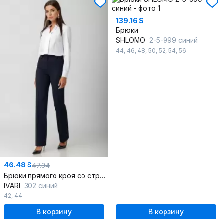
139.16 $
Брюки
SHLOMO
2-5-999 синий
44
,
46
,
48
,
50
,
52
,
54
,
56
46.48 $
47.34
Брюки прямого кроя со стрелками и средней посадкой
IVARI
302 синий
42
,
44
В корзину
В корзину