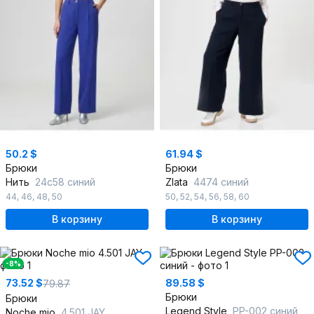
50.2 $
61.94 $
Брюки
Брюки
Нить
24с58 синий
Zlata
4474 синий
44
,
46
,
48
,
50
50
,
52
,
54
,
56
,
58
,
60
В корзину
В корзину
-8%
73.52 $
89.58 $
79.87
Брюки
Брюки
Legend Style
PP-002 синий
Noche mio
4.501 JAY