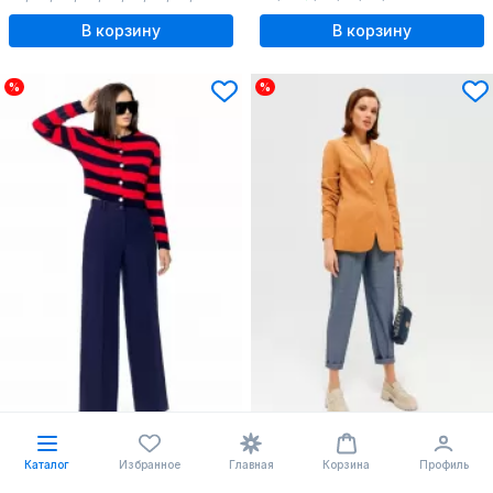
В корзину
В корзину
%
%
-23%
-23%
66.37 $
43.59 $
86.21
56.38
Каталог
Избранное
Главная
Корзина
Профиль
Брюки широкие из костюмного немнущегося текстиля
Брюки