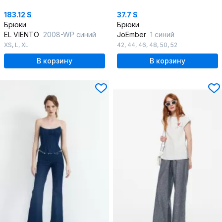
183.12 $
37.7 $
Брюки
Брюки
EL VIENTO
2008-WP синий
JoEmber
1 синий
XS
,
L
,
XL
42
,
44
,
46
,
48
,
50
,
52
В корзину
В корзину