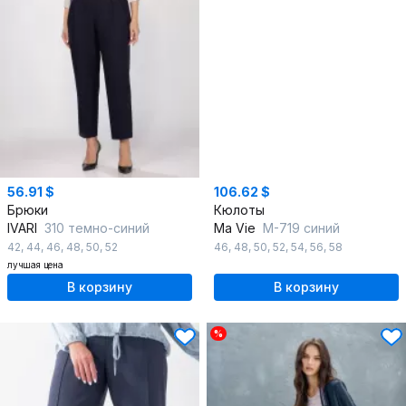
56.91 $
106.62 $
Брюки
Кюлоты
IVARI
310 темно-синий
Ma Vie
М-719 синий
42
,
44
,
46
,
48
,
50
,
52
46
,
48
,
50
,
52
,
54
,
56
,
58
лучшая цена
В корзину
В корзину
%