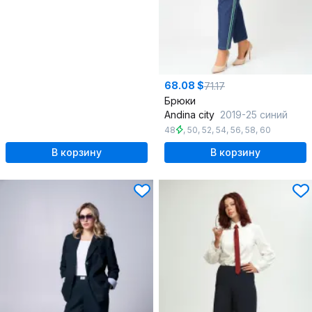
68.08 $
71.17
Брюки
Andina city
2019-25 синий
48
,
50
,
52
,
54
,
56
,
58
,
60
В корзину
В корзину