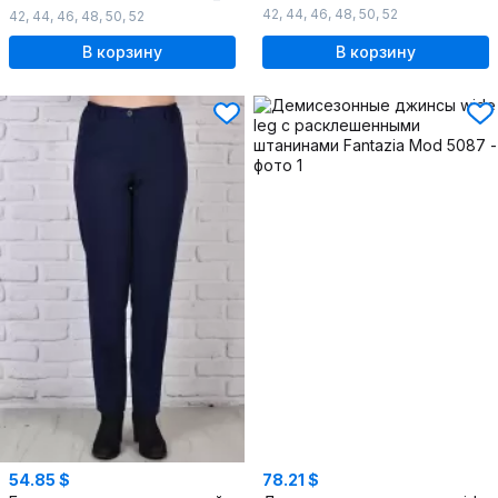
42
,
44
,
46
,
48
,
50
,
52
42
,
44
,
46
,
48
,
50
,
52
В корзину
В корзину
54.85 $
78.21 $