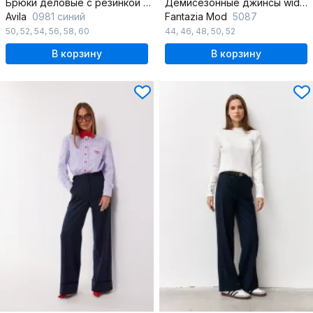
Брюки деловые с резинкой и застежкой-молнией
Демисезонные джинсы wide leg с расклешенными штанинами
Avila
0981 синий
Fantazia Mod
5087
50
,
52
,
54
,
56
,
58
,
60
44
,
46
,
48
,
50
,
52
В корзину
В корзину