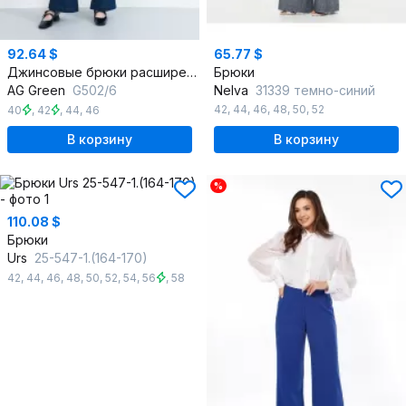
92.64 $
65.77 $
Джинсовые брюки расширенные с элементами отделки
Брюки
AG Green
G502/6
Nelva
31339 темно-синий
42
,
44
,
46
,
48
,
50
,
52
40
,
42
,
44
,
46
В корзину
В корзину
%
110.08 $
Брюки
Urs
25-547-1.(164-170)
42
,
44
,
46
,
48
,
50
,
52
,
54
,
56
,
58