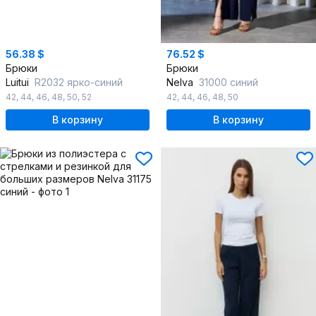
56.38 $
76.52 $
Брюки
Брюки
Luitui
R2032 ярко-синий
Nelva
31000 синий
42
,
44
,
46
,
48
,
50
,
52
42
,
44
,
46
,
48
,
50
В корзину
В корзину