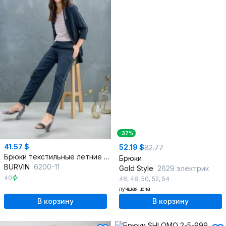
-37%
41.57 $
52.19 $
82.77
Брюки текстильные летние на каждый день для комфорта
Брюки
BURVIN
6200-11
Gold Style
2629 электрик
40
46
,
48
,
50
,
52
,
54
лучшая цена
В корзину
В корзину