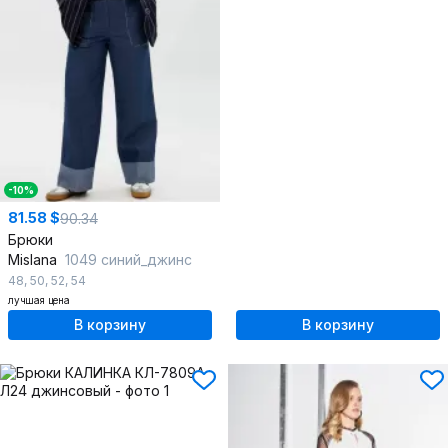
-10%
81.58 $
90.34
Брюки
Mislana
1049 синий_джинс
48
,
50
,
52
,
54
лучшая цена
В корзину
В корзину