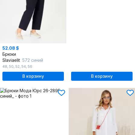
52.08 $
Брюки
Slaviaelit
572 синий
48
,
50
,
52
,
54
,
56
В корзину
В корзину