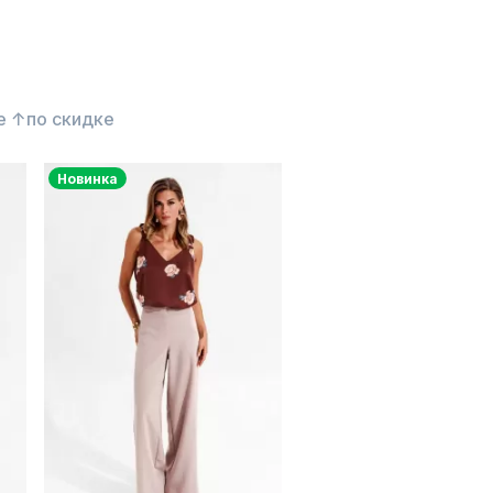
е ↑
по скидке
Новинка