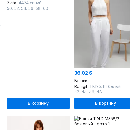
Zlata
4474 синий
,
,
,
,
,
50
52
54
56
58
60
36.02 $
Брюки
Romgil
ТК125ЛП белый
,
,
,
42
44
46
48
В корзину
В корзину