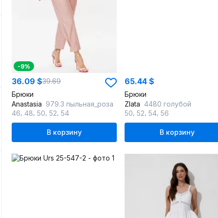
-9%
36.09 $
65.44 $
39.69
Брюки
Брюки
Anastasia
979.3 пыльная_роза
Zlata
4480 голубой
,
,
,
,
,
,
,
46
48
50
52
54
50
52
54
56
В корзину
В корзину