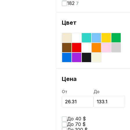
182
7
Цвет
Цена
От
До
До 40 $
До 70 $
До 100 $