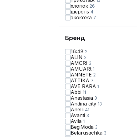
трикотаж
15
хлопок
26
шерсть
4
экокожа
7
Бренд
16:48
2
ALIN
2
AMORI
3
AMUARt
1
ANNETE
2
ATTIKA
7
AVE RARA
1
Abbi
11
Anastasia
3
Andina city
13
Anelli
41
Avanti
3
Avila
1
BegiModa
3
Belarusachka
3