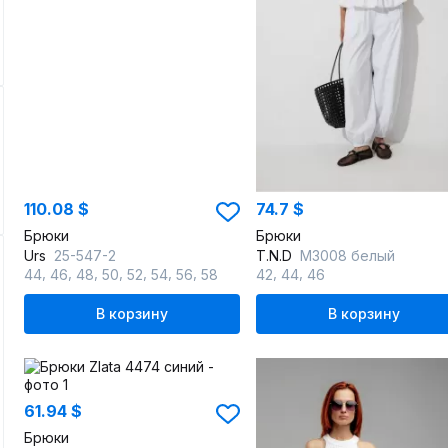
110.08 $
74.7 $
Брюки
Брюки
Urs
25-547-2
T.N.D
М3008 белый
,
,
,
,
,
,
,
,
,
44
46
48
50
52
54
56
58
42
44
46
В корзину
В корзину
61.94 $
Брюки