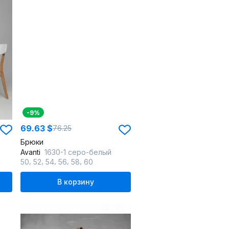
-9%
69.63 $
76.25
Брюки
Avanti
1630-1 серо-белый
,
,
,
,
,
50
52
54
56
58
60
В корзину