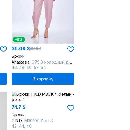
-9%
36.09 $
39.69
Брюки
Anastasia
979.3 холодный_розовый
,
,
,
,
46
48
50
52
54
В корзину
74.7 $
Брюки
T.N.D
М3010/1 белый
,
,
42
44
46