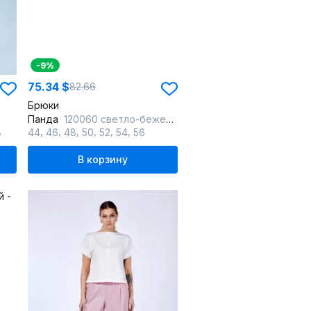
-9%
75.34 $
82.66
Брюки
Панда
120060 светло-бежевый
,
,
,
,
,
,
8
44
46
48
50
52
54
56
В корзину