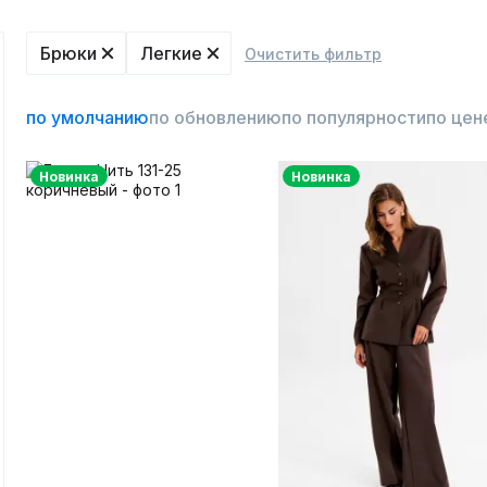
Брюки
Легкие
Очистить фильтр
по умолчанию
по обновлению
по популярности
по цен
Новинка
Новинка