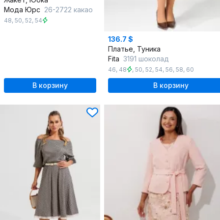
Мода Юрс
26-2722 какао
48
,
50
,
52
,
54
136.7 $
Платье, Туника
Fita
3191 шоколад
46
,
48
,
50
,
52
,
54
,
56
,
58
,
60
В корзину
В корзину