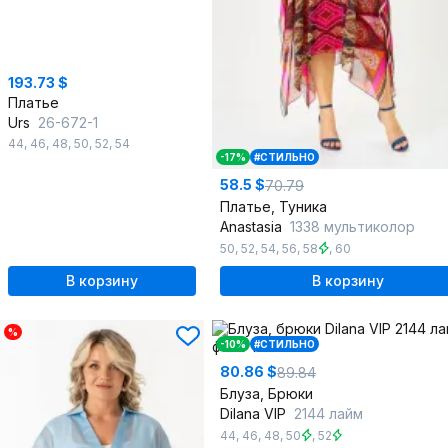
193.73 $
Платье
Urs
26-672-1
44
,
46
,
48
,
50
,
52
,
54
-17%
#СТИЛЬНО
58.5 $
70.79
Платье, Туника
Anastasia
1338 мультиколор
50
,
52
,
54
,
56
,
58
,
60
В корзину
В корзину
%
-10%
#СТИЛЬНО
80.86 $
89.84
Блуза, Брюки
Dilana VIP
2144 лайм
44
,
46
,
48
,
50
,
52