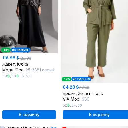
-10%
#СТИЛЬНО
116.98 $
129.98
Жакет, Юбка
Мода Юрс
25-2881 серый
48
,
50
,
52
,
54
-17%
#СТИЛЬНО
64.28 $
77.88
Брюки, Жакет, Пояс
VIA-Mod
686
52
,
54
,
56
В корзину
В корзину