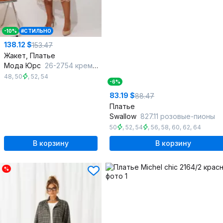
-10%
#СТИЛЬНО
138.12 $
153.47
Жакет, Платье
Мода Юрс
26-2754 кремовый
48
,
50
,
52
,
54
-6%
83.19 $
88.47
Платье
Swallow
827.11 розовые-пионы
50
,
52
,
54
,
56
,
58
,
60
,
62
,
64
В корзину
В корзину
%