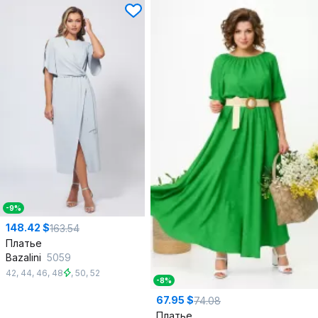
-9%
148.42 $
163.54
Платье
Bazalini
5059
42
,
44
,
46
,
48
,
50
,
52
-8%
67.95 $
74.08
Платье