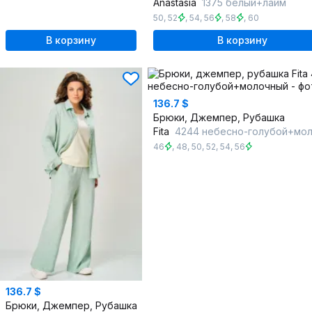
Anastasia
1375 белый+лайм
50
,
52
,
54
,
56
,
58
,
60
В корзину
В корзину
136.7 $
Брюки, Джемпер, Рубашка
Fita
4244 небесно-голубой+молоч
46
,
48
,
50
,
52
,
54
,
56
136.7 $
Брюки, Джемпер, Рубашка