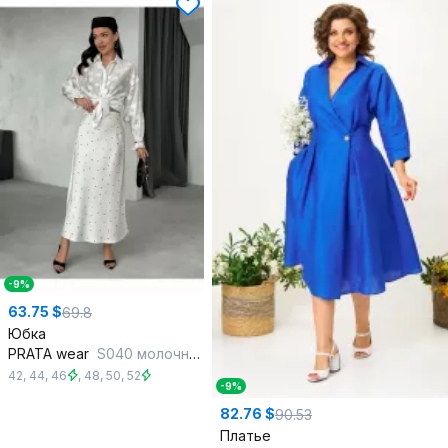
-9%
63.75 $
69.8
Юбка
PRATA wear
S040 молочный
42
,
44
,
46
,
48
,
50
,
52
-9%
82.76 $
90.53
Платье