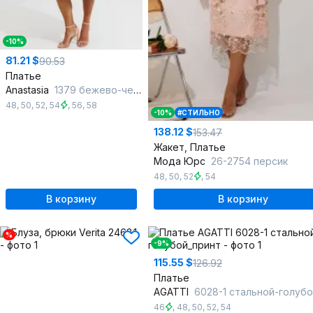
-10%
81.21 $
90.53
Платье
Anastasia
1379 бежево-черный
48
,
50
,
52
,
54
,
56
,
58
-10%
#СТИЛЬНО
138.12 $
153.47
Жакет, Платье
Мода Юрс
26-2754 персик
48
,
50
,
52
,
54
В корзину
В корзину
%
-9%
115.55 $
126.92
Платье
AGATTI
6028-1 стальной-голубой_п
46
,
48
,
50
,
52
,
54