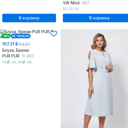
VIA-Mod
687
50
,
52
,
54
В корзину
В корзину
-14%
#СТИЛЬНО
107.31 $
124.82
Блуза, Брюки
PUR PUR
11-493
42
,
44
,
46
,
48