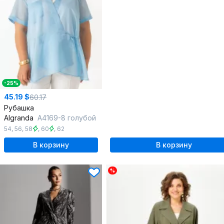
-25%
45.19 $
60.17
Рубашка
Algranda
A4169-8 голубой
54
,
56
,
58
,
60
,
62
В корзину
В корзину
%