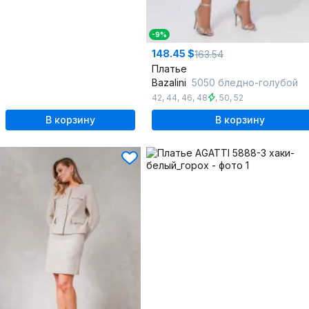
-9%
148.45 $
163.54
Платье
Bazalini
5050 бледно-голубой
42
,
44
,
46
,
48
,
50
,
52
В корзину
В корзину