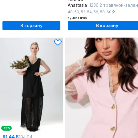
Anastasia
1236.2 травяной-зеле
48
,
50
,
52
,
54
,
56
,
58
,
60
лучшая цена
В корзину
В корзину
-13%
91.44 $
104.94