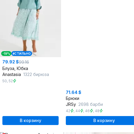
-19%
#СТИЛЬНО
79.92 $
99.16
Блуза, Юбка
Anastasia
1322 бирюза
50
,
52
71.64 $
Брюки
JRSy
2698 барби
42
,
44
,
46
,
48
В корзину
В корзину