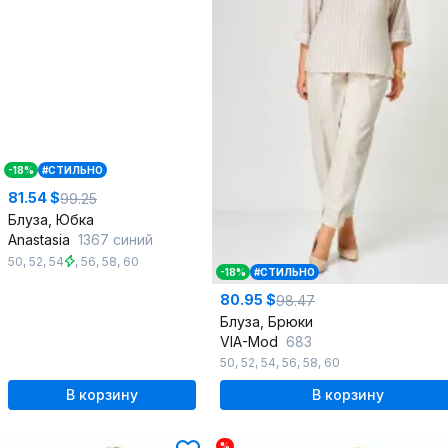
-18%
#СТИЛЬНО
81.54 $
99.25
Блуза, Юбка
Anastasia
1367 синий
50
,
52
,
54
,
56
,
58
,
60
-18%
#СТИЛЬНО
80.95 $
98.47
Блуза, Брюки
VIA-Mod
683
50
,
52
,
54
,
56
,
58
,
60
В корзину
В корзину
%