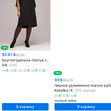
-9%
83.67 $
92.33
Круглогодичное платье свободного кроя из текстиля с карманами
IVA
1446
44
,
46
,
48
,
50
,
52
,
54
,
56
,
58
,
60
-10%
93 $
102.79
Koketka i K
1102 черный
48
,
50
,
52
последний размер
В корзину
В корзину