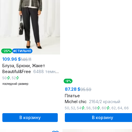
-25%
#СТИЛЬНО
109.96 $
146.11
Блуза, Брюки, Жакет
Beautiful&Free
6488 темно-серый
50
,
52
-9%
последний размер
87.28 $
95.59
Платье
Michel chic
2164/2 красный
50
,
52
,
54
,
56
,
58
,
60
,
62
,
64
,
66
В корзину
В корзину