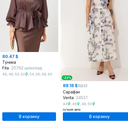
80.47 $
Туника
Fita
20762 шоколад
46
,
48
,
50
,
52
,
54
,
56
,
58
,
60
-22%
88.18 $
113.17
Сарафан
Verita
2453.1
44
,
46
,
48
,
50
лучшая цена
В корзину
В корзину