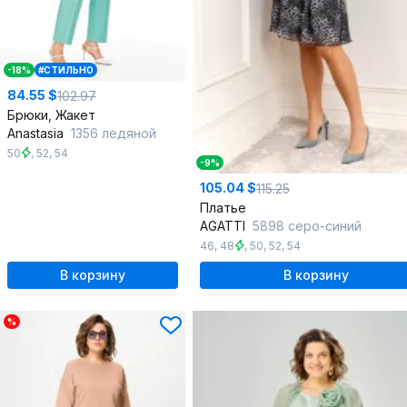
-18%
#СТИЛЬНО
84.55 $
102.97
Брюки, Жакет
Anastasia
1356 ледяной
50
,
52
,
54
-9%
105.04 $
115.25
Платье
AGATTI
5898 серо-синий
46
,
48
,
50
,
52
,
54
В корзину
В корзину
%