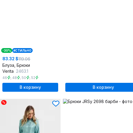
-30%
#СТИЛЬНО
83.32 $
119.06
Блуза, Брюки
Verita
2463.1
46
,
48
,
50
,
52
В корзину
В корзину
%