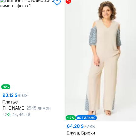
%
-6%
93.12 $
99.13
Платье
THE NAME
2545 лимон
42
,
44
,
46
,
48
-17%
#СТИЛЬНО
64.28 $
77.88
Блуза, Брюки