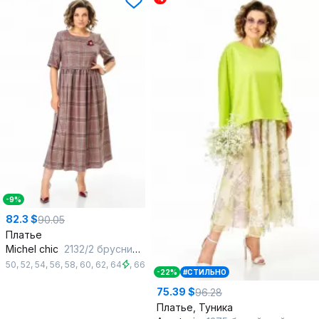
-9%
82.3 $
90.05
Платье
Michel chic
2132/2 брусничный_клетка
50
,
52
,
54
,
56
,
58
,
60
,
62
,
64
,
66
-22%
#СТИЛЬНО
75.39 $
96.28
Платье, Туника