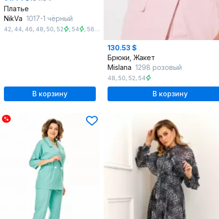
Платье
NikVa
1017-1 чёрный
42
,
44
,
46
,
48
,
50
,
52
,
54
,
56
,
58
,
60
130.53 $
Брюки, Жакет
Mislana
1298 розовый
48
,
50
,
52
,
54
В корзину
В корзину
%