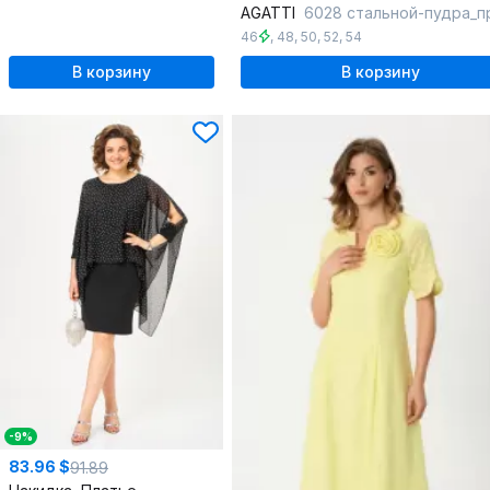
AGATTI
6028 стальной-пудра_п
46
,
48
,
50
,
52
,
54
В корзину
В корзину
-9%
83.96 $
91.89