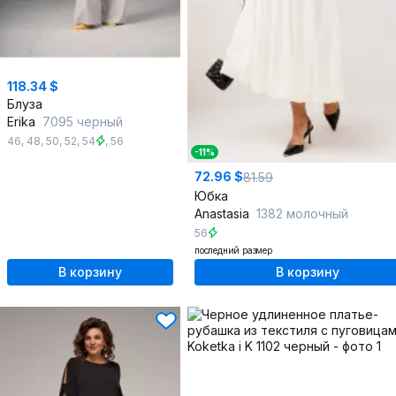
118.34 $
Блуза
Erika
7095 черный
46
,
48
,
50
,
52
,
54
,
56
-11%
72.96 $
81.59
Юбка
Anastasia
1382 молочный
56
последний размер
В корзину
В корзину