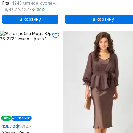
Fita
4245 мятное_суфле+молочный
46
,
48
,
50
,
52
,
54
,
56
В корзину
В корзину
-10%
#СТИЛЬНО
138.12 $
153.47
Жакет, Юбка