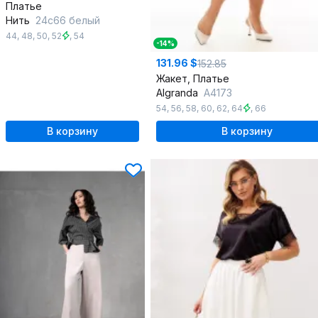
Платье
Нить
24с66 белый
44
,
48
,
50
,
52
,
54
-14%
131.96 $
152.85
Жакет, Платье
Algranda
A4173
54
,
56
,
58
,
60
,
62
,
64
,
66
В корзину
В корзину