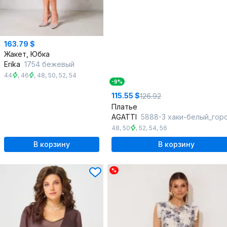
163.79 $
Жакет, Юбка
Erika
1754 бежевый
44
,
46
,
48
,
50
,
52
,
54
-9%
115.55 $
126.92
Платье
AGATTI
5888-3 хаки-белый_гор
48
,
50
,
52
,
54
,
56
В корзину
В корзину
%