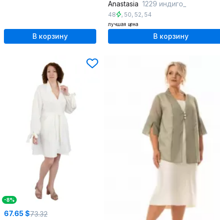
Anastasia
1229 индиго_
48
,
50
,
52
,
54
лучшая цена
В корзину
В корзину
-8%
67.65 $
73.32