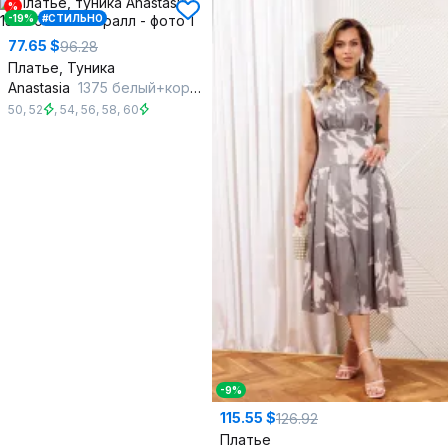
%
-19%
#СТИЛЬНО
77.65 $
96.28
Платье, Туника
Anastasia
1375 белый+коралл
50
,
52
,
54
,
56
,
58
,
60
-9%
115.55 $
126.92
Платье