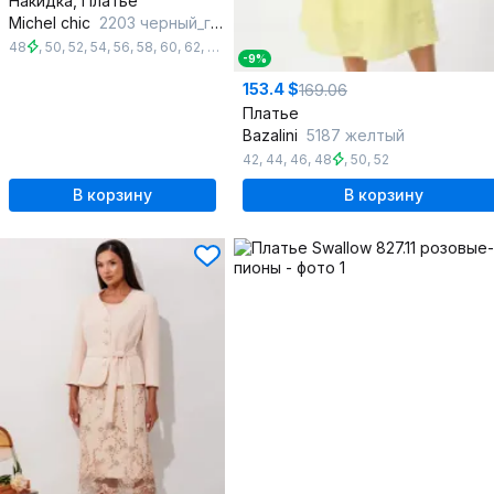
Накидка, Платье
Michel chic
2203 черный_горох
48
,
50
,
52
,
54
,
56
,
58
,
60
,
62
,
64
,
66
-9%
153.4 $
169.06
Платье
Bazalini
5187 желтый
42
,
44
,
46
,
48
,
50
,
52
В корзину
В корзину