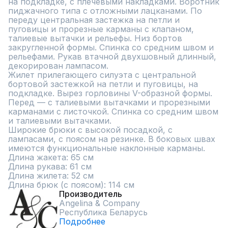
на подкладке, с плечевыми накладками. Воротник 
пиджачного типа с отложными лацканами. По 
переду центральная застежка на петли и 
пуговицы и прорезные карманы с клапаном, 
талиевые вытачки и рельефы. Низ бортов 
закругленной формы. Спинка со средним швом и 
рельефами. Рукав втачной двухшовный длинный, 
декорирован лампасом.

Жилет прилегающего силуэта с центральной 
бортовой застежкой на петли и пуговицы, на 
подкладке. Вырез горловины V-образной формы. 
Перед — с талиевыми вытачками и прорезными 
карманами с листочкой. Спинка со средним швом 
и талиевыми вытачками.

Широкие брюки с высокой посадкой, с 
лампасами, с поясом на резинке. В боковых швах 
имеются функциональные наклонные карманы. 

Длина жакета: 65 см

Длина рукава: 61 см

Длина жилета: 52 см

Длина брюк (с поясом): 114 см
Производитель
Angelina & Сompany
Республика Беларусь
Подробнее