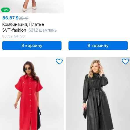
-9%
86.87 $
95.41
Комбинация, Платье
SVT-fashion
631.2 шампань
50
,
52
,
54
,
56
В корзину
В корзину