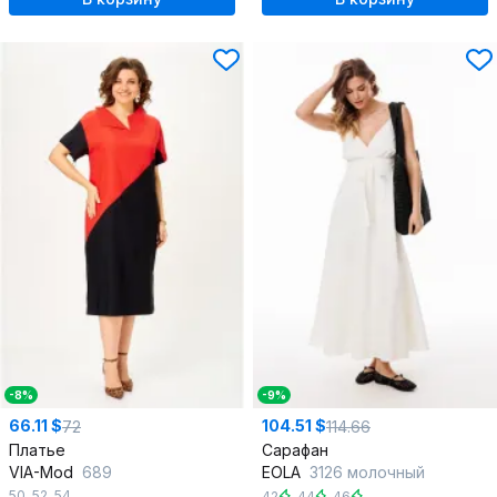
-8%
-9%
66.11 $
104.51 $
72
114.66
Платье
Сарафан
VIA-Mod
689
EOLA
3126 молочный
50
,
52
,
54
42
,
44
,
46