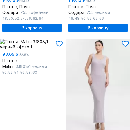
148.12 $
148.12 $
163.13
163.13
Платье, Пояс
Платье, Пояс
Содари
755 кофейный
Содари
755 черный
48
,
50
,
52
,
54
,
56
,
62
,
64
46
,
48
,
50
,
52
,
62
,
66
В корзину
В корзину
93.65 $
97.88
Платье
Matini
3.1808/1 черный
50
,
52
,
54
,
56
,
58
,
60