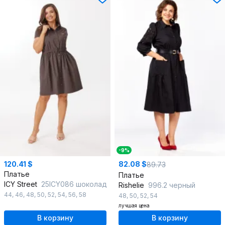
-9%
120.41 $
82.08 $
89.73
Платье
Платье
ICY Street
25ICY086 шоколад
Rishelie
996.2 черный
44
,
46
,
48
,
50
,
52
,
54
,
56
,
58
48
,
50
,
52
,
54
лучшая цена
В корзину
В корзину