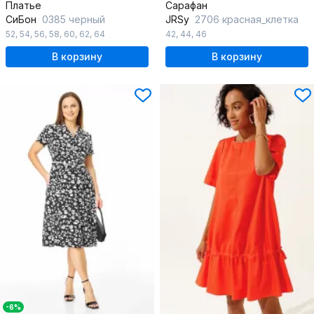
Платье
Сарафан
СиБон
0385 черный
JRSy
2706 красная_клетка
52
,
54
,
56
,
58
,
60
,
62
,
64
42
,
44
,
46
В корзину
В корзину
-6%