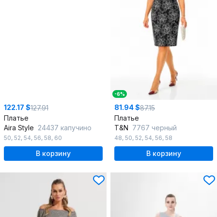
-6%
122.17 $
81.94 $
127.91
87.15
Платье
Платье
Aira Style
24437 капучино
T&N
7767 черный
50
,
52
,
54
,
56
,
58
,
60
48
,
50
,
52
,
54
,
56
,
58
В корзину
В корзину