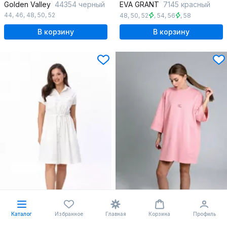
Golden Valley
44354 черный
EVA GRANT
7145 красный
44
,
46
,
48
,
50
,
52
48
,
50
,
52
,
54
,
56
,
58
В корзину
В корзину
Каталог
Избранное
Главная
Корзина
Профиль
120.41 $
89.91 $