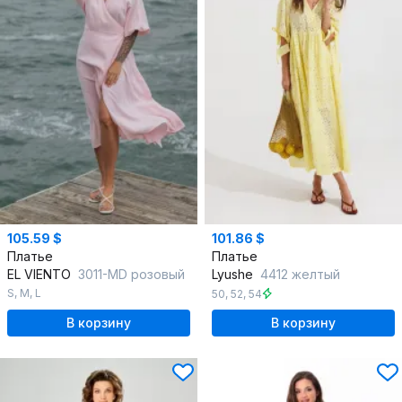
105.59 $
101.86 $
Платье
Платье
EL VIENTO
3011-MD розовый
Lyushe
4412 желтый
S
,
M
,
L
50
,
52
,
54
В корзину
В корзину