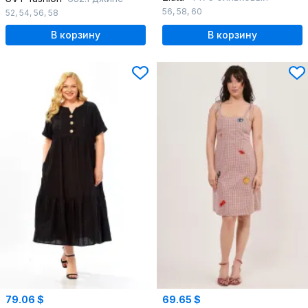
56
,
58
,
60
52
,
54
,
56
,
58
В корзину
В корзину
79.06 $
69.65 $