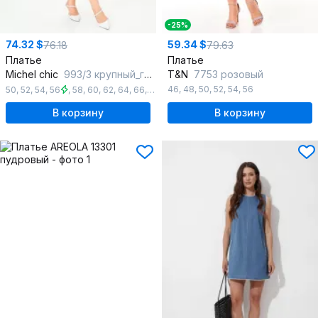
-25%
74.32 $
59.34 $
76.18
79.63
Платье
Платье
Michel chic
993/3 крупный_горох
T&N
7753 розовый
46
,
48
,
50
,
52
,
54
,
56
50
,
52
,
54
,
56
,
58
,
60
,
62
,
64
,
66
,
68
В корзину
В корзину