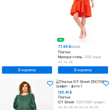
-8%
77.49 $
84.65
Платье
Милора-стиль
1355 алый
44
,
46
,
48
В корзину
В корзину
120.41 $
Платье
ICY Street
25ICY086 графит
44
,
46
,
48
,
50
,
52
,
54
,
56
,
58