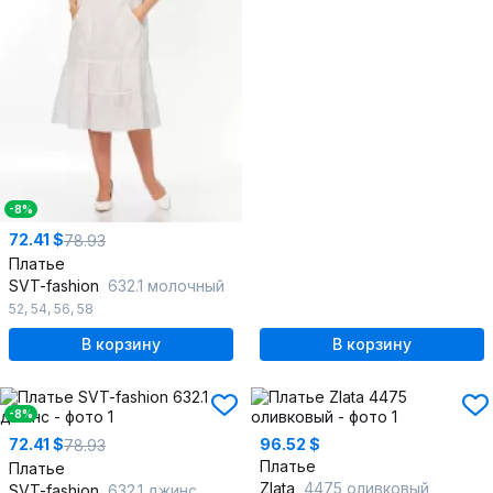
-8%
72.41 $
78.93
Платье
SVT-fashion
632.1 молочный
52
,
54
,
56
,
58
В корзину
В корзину
-8%
72.41 $
96.52 $
78.93
Платье
Платье
Zlata
4475 оливковый
SVT-fashion
632.1 джинс