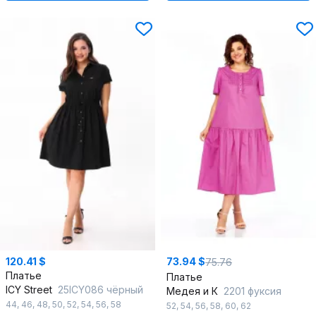
120.41 $
73.94 $
75.76
Платье
Платье
ICY Street
25ICY086 чёрный
Медея и К
2201 фуксия
44
,
46
,
48
,
50
,
52
,
54
,
56
,
58
52
,
54
,
56
,
58
,
60
,
62