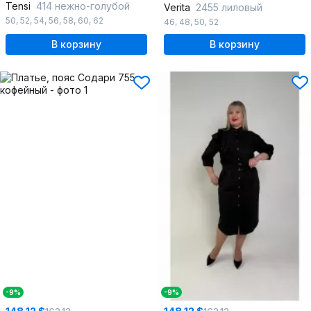
Tensi
414 нежно-голубой
Verita
2455 лиловый
50
,
52
,
54
,
56
,
58
,
60
,
62
46
,
48
,
50
,
52
В корзину
В корзину
-9%
-9%