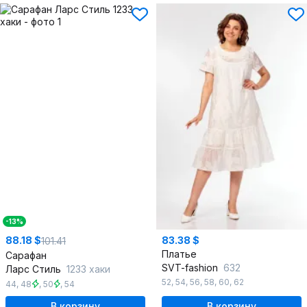
-13%
88.18 $
83.38 $
101.41
Платье
Сарафан
SVT-fashion
632
Ларс Стиль
1233 хаки
52
,
54
,
56
,
58
,
60
,
62
44
,
48
,
50
,
54
В корзину
В корзину