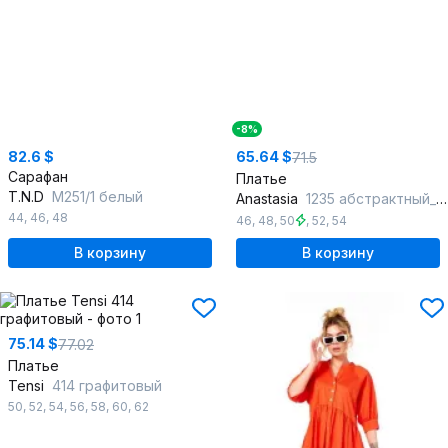
-8%
82.6 $
65.64 $
71.5
Сарафан
Платье
T.N.D
М251/1 белый
Anastasia
1235 абстрактный_принт(молочно-оранжевый)
44
,
46
,
48
46
,
48
,
50
,
52
,
54
В корзину
В корзину
75.14 $
77.02
Платье
Tensi
414 графитовый
50
,
52
,
54
,
56
,
58
,
60
,
62