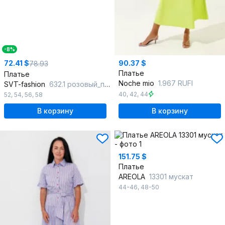
-8%
72.41 $
90.37 $
78.93
Платье
Платье
Noche mio
1.967 RUFI
SVT-fashion
632.1 розовый_персик
40
,
42
,
44
52
,
54
,
56
,
58
В корзину
В корзину
151.75 $
Платье
AREOLA
13301 мускат
44-46
,
48-50