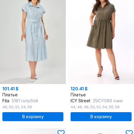
101.41 $
120.41 $
Платье
Платье
Fita
5181 голубой
ICY Street
25ICY086 хаки
48
,
50
,
52
,
54
,
56
44
,
46
,
48
,
50
,
52
,
54
,
56
,
58
В корзину
В корзину