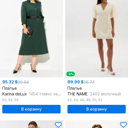
-6%
95.32 $
89.99 $
99.64
95.77
Платье
Платье
Karina deLux
1454 темно-зеленый
THE NAME
2402 молочный
50
,
54
,
56
42
,
44
,
46
,
48
,
50
,
52
В корзину
В корзину