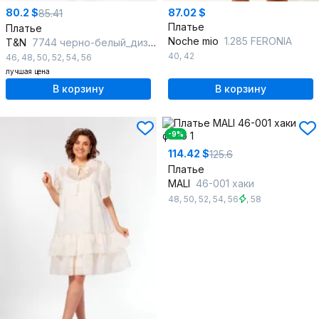
80.2 $
87.02 $
85.41
Платье
Платье
Noche mio
1.285 FERONIA
T&N
7744 черно-белый_дизайн
40
,
42
46
,
48
,
50
,
52
,
54
,
56
лучшая цена
В корзину
В корзину
-9%
114.42 $
125.6
Платье
MALI
46-001 хаки
48
,
50
,
52
,
54
,
56
,
58