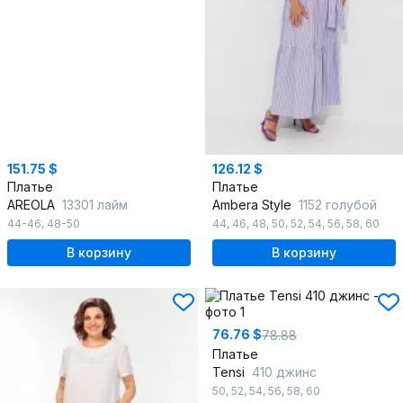
151.75 $
126.12 $
Платье
Платье
AREOLA
13301 лайм
Ambera Style
1152 голубой
44-46
,
48-50
44
,
46
,
48
,
50
,
52
,
54
,
56
,
58
,
60
В корзину
В корзину
76.76 $
78.88
Платье
Tensi
410 джинс
50
,
52
,
54
,
56
,
58
,
60