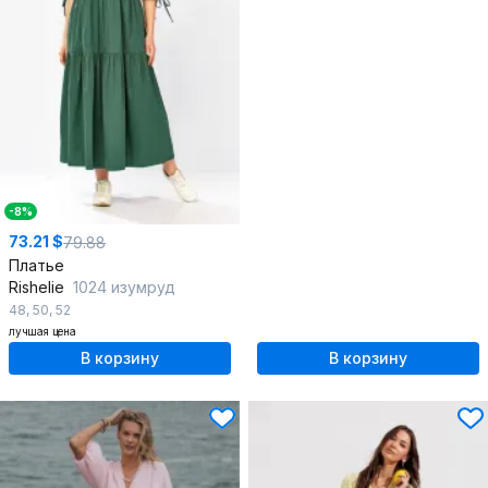
-8%
73.21 $
79.88
Платье
Rishelie
1024 изумруд
48
,
50
,
52
лучшая цена
В корзину
В корзину