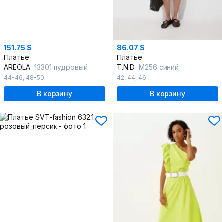
151.75 $
86.07 $
Платье
Платье
AREOLA
13301 пудровый
T.N.D
М256 синий
44-46
,
48-50
42
,
44
,
46
В корзину
В корзину