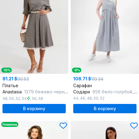
-10%
-9%
81.21 $
108.71 $
90.53
119.34
Платье
Сарафан
Anastasia
1379 бежево-черный
Содари
656 бело-голубой_в_полоску
44
,
46
,
48
,
50
,
52
48
,
50
,
52
,
54
,
56
,
58
В корзину
В корзину
Новинка