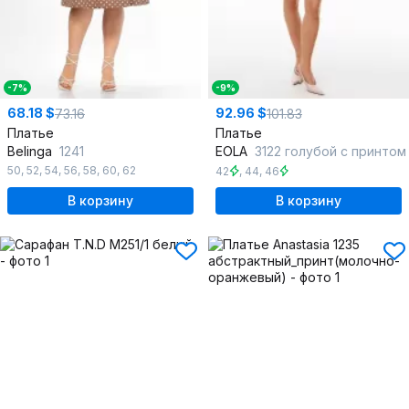
-7%
-9%
68.18 $
92.96 $
73.16
101.83
Платье
Платье
Belinga
1241
EOLA
3122 голубой с принтом
50
,
52
,
54
,
56
,
58
,
60
,
62
42
,
44
,
46
В корзину
В корзину