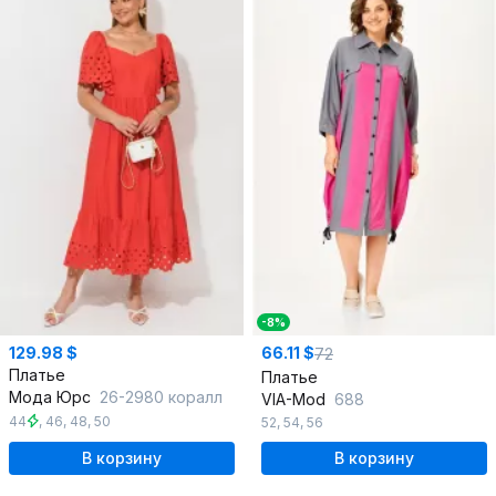
-8%
129.98 $
66.11 $
72
Платье
Платье
Мода Юрс
26-2980 коралл
VIA-Mod
688
44
,
46
,
48
,
50
52
,
54
,
56
В корзину
В корзину